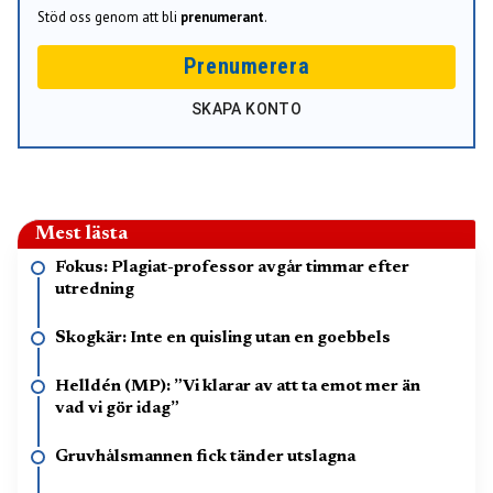
Stöd oss genom att bli
prenumerant
.
Prenumerera
SKAPA KONTO
Mest lästa
Fokus: Plagiat-professor avgår timmar efter
utredning
Skogkär: Inte en quisling utan en goebbels
Helldén (MP): ”Vi klarar av att ta emot mer än
vad vi gör idag”
Gruvhålsmannen fick tänder utslagna