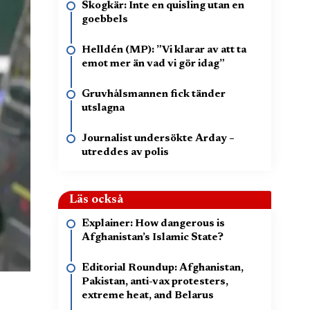
Skogkär: Inte en quisling utan en
goebbels
Helldén (MP): ”Vi klarar av att ta
emot mer än vad vi gör idag”
Gruvhålsmannen fick tänder
utslagna
Journalist undersökte Arday –
utreddes av polis
Läs också
Explainer: How dangerous is
Afghanistan’s Islamic State?
Editorial Roundup: Afghanistan,
Pakistan, anti-vax protesters,
extreme heat, and Belarus