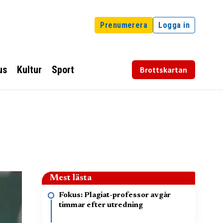
Prenumerera
Logga in
us
Kultur
Sport
Brottskartan
Mest lästa
Fokus: Plagiat-professor avgår
timmar efter utredning