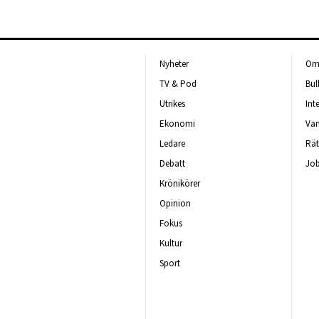
Nyheter
Om 
TV & Pod
Bul
Utrikes
Int
Ekonomi
Van
Ledare
Rät
Debatt
Job
Krönikörer
Opinion
Fokus
Kultur
Sport