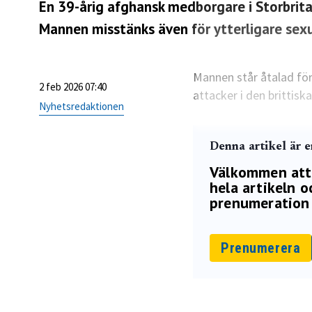
En 39-årig afghansk medborgare i Storbrita
Mannen misstänks även för ytterligare sex
Mannen står åtalad för
2 feb 2026 07:40
attacker i den brittis
Nyhetsredaktionen
Denna artikel är 
Välkommen att p
hela artikeln oc
prenumeration 
Prenumerera