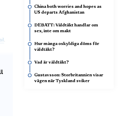
China both worries and hopes as
US departs Afghanistan
DEBATT: Våldtäkt handlar om
sex, inte om makt
il
.
Hur många oskyldiga döms för
våldtäkt?
Vad är våldtäkt?
ll
Gustavsson: Storbritannien visar
vägen när Tyskland sviker