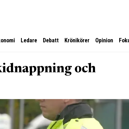
konomi
Ledare
Debatt
Krönikörer
Opinion
Fok
 kidnappning och