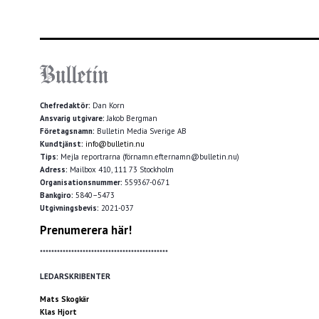
Chefredaktör:
Dan Korn
Ansvarig utgivare:
Jakob Bergman
Företagsnamn:
Bulletin Media Sverige AB
Kundtjänst:
info@bulletin.nu
Tips:
Mejla reportrarna (förnamn.efternamn@bulletin.nu)
Adress:
Mailbox 410, 111 73 Stockholm
Organisationsnummer:
559367-0671
Bankgiro:
5840–5473
Utgivningsbevis:
2021-037
Prenumerera här!
*********************************************
LEDARSKRIBENTER
Mats Skogkär
Klas Hjort