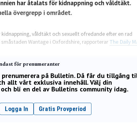
nnien har åtalats för kidnappning och våldtäkt.
uella övergrepp i området.
 kidnappning, våldtäkt och sexuellt ofredande efter en rad
ka småstaden Wantage i Oxfordshire, rapporterar
The Daily Ma
endast för prenumeranter
renumerera på Bulletin. Då får du tillgång ti
h allt vårt exklusiva innehåll. Välj din
och bli en del av Bulletins community idag.
Logga In
Gratis Provperiod