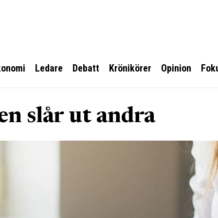
konomi
Ledare
Debatt
Krönikörer
Opinion
Fok
en slår ut andra