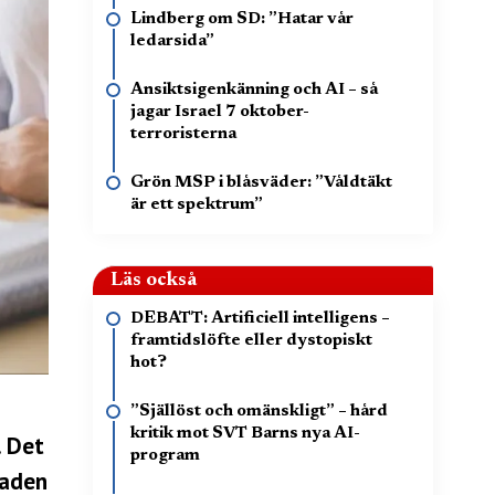
Lindberg om SD: ”Hatar vår
ledarsida”
Ansiktsigenkänning och AI – så
jagar Israel 7 oktober-
terroristerna
Grön MSP i blåsväder: ”Våldtäkt
är ett spektrum”
Läs också
DEBATT: Artificiell intelligens –
framtidslöfte eller dystopiskt
hot?
”Själlöst och omänskligt” – hård
kritik mot SVT Barns nya AI-
. Det
program
naden