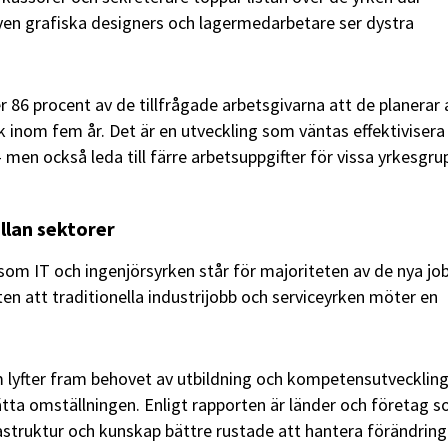
ven grafiska designers och lagermedarbetare ser dystra
 86 procent av de tillfrågade arbetsgivarna att de planerar 
 inom fem år. Det är en utveckling som väntas effektivisera
en också leda till färre arbetsuppgifter för vissa yrkesgru
llan sektorer
som IT och ingenjörsyrken står för majoriteten av de nya jo
en att traditionella industrijobb och serviceyrken möter en
lyfter fram behovet av utbildning och kompetensutvecklin
lätta omställningen. Enligt rapporten är länder och företag 
frastruktur och kunskap bättre rustade att hantera förändring