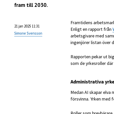
fram till 2030.
Framtidens arbetsmarkn
21 jan 2025 11:31
Enligt en rapport från
Simone Svensson
arbetsgivare med samma
ingenjörer listan över 
Rapporten pekar ut big
som de yrkesroller där t
Administrativa yrk
Medan AI skapar elva m
försvinna. Yrken med f
Roller som brevbärare,