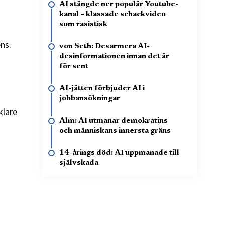
AI stängde ner populär Youtube-
kanal – klassade schackvideo
som rasistisk
ns.
von Seth: Desarmera AI-
desinformationen innan det är
för sent
AI-jätten förbjuder AI i
jobbansökningar
klare
Alm: AI utmanar demokratins
och människans innersta gräns
14-årings död: AI uppmanade till
självskada