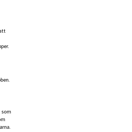
att
pper.
bben.
g som
som
arna.