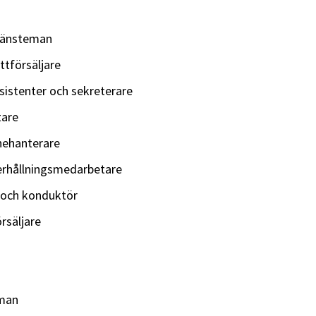
jänsteman
ttförsäljare
sistenter och sekreterare
tare
nehanterare
gerhållningsmedarbetare
 och konduktör
rsäljare
eman