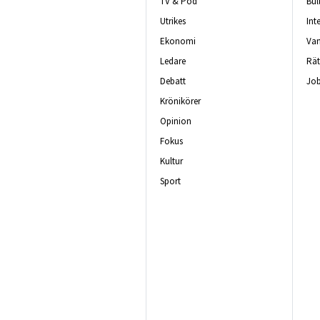
TV & Pod
Bul
Utrikes
Int
Ekonomi
Van
Ledare
Rät
Debatt
Job
Krönikörer
Opinion
Fokus
Kultur
Sport