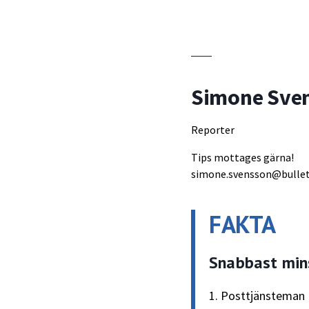
Simone Sve
Reporter
Tips mottages gärna!
simone.svensson@bullet
FAKTA
Snabbast mins
1. Posttjänsteman