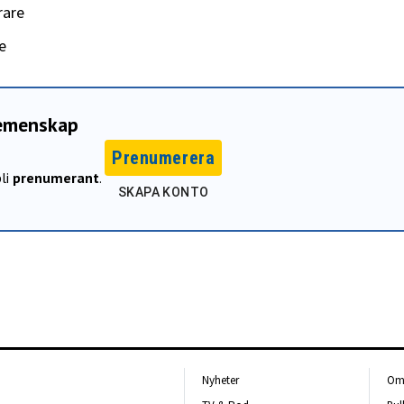
rare
e
gemenskap
Prenumerera
li
prenumerant
.
SKAPA KONTO
Nyheter
Om 