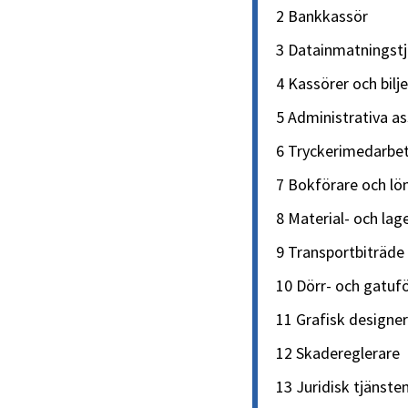
2 Bankkassör
3 Datainmatningst
4 Kassörer och bilje
5 Administrativa as
6 Tryckerimedarbe
7 Bokförare och lö
8 Material- och la
9 Transportbiträde
10 Dörr- och gatufö
11 Grafisk designer
12 Skadereglerare
13 Juridisk tjänst