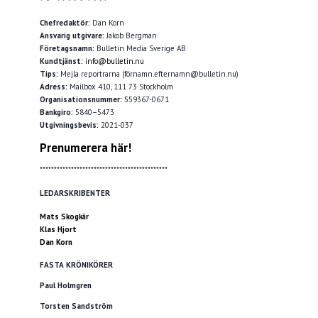
Chefredaktör:
Dan Korn
Ansvarig utgivare:
Jakob Bergman
Företagsnamn:
Bulletin Media Sverige AB
Kundtjänst:
info@bulletin.nu
Tips:
Mejla reportrarna (förnamn.efternamn@bulletin.nu)
Adress:
Mailbox 410, 111 73 Stockholm
Organisationsnummer:
559367-0671
Bankgiro:
5840–5473
Utgivningsbevis:
2021-037
Prenumerera här!
*********************************************
LEDARSKRIBENTER
Mats Skogkär
Klas Hjort
Dan Korn
FASTA KRÖNIKÖRER
Paul Holmgren
Torsten Sandström