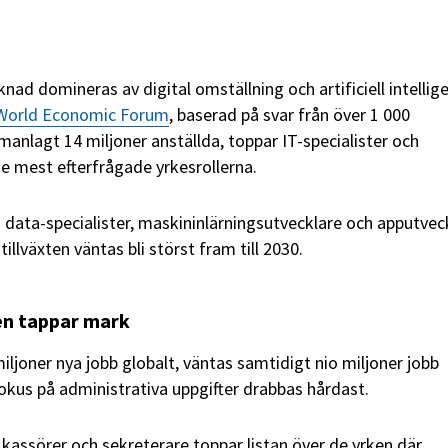
ad domineras av digital omställning och artificiell intellige
World Economic Forum
, baserad på svar från över 1 000
nlagt 14 miljoner anställda, toppar IT-specialister och
de mest efterfrågade yrkesrollerna.
 data-specialister, maskininlärningsutvecklare och apputvec
illväxten väntas bli störst fram till 2030.
en tappar mark
iljoner nya jobb globalt, väntas samtidigt nio miljoner jobb
okus på administrativa uppgifter drabbas hårdast.
 kassörer och sekreterare toppar listan över de yrken där