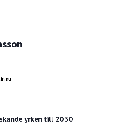
nsson
in.nu
kande yrken till 2030