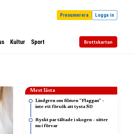
Prenumerera
Logga in
us
Kultur
Sport
Brottskartan
Mest lästa
Lindgren om filmen ”Flaggan” –
inte ett försök att tysta SD
Ryskt par tältade i skogen – sitter
nu i förvar