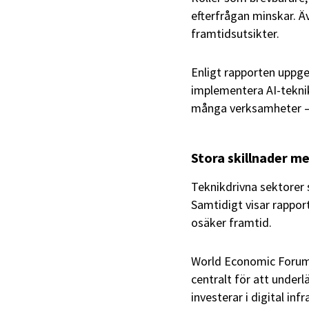
efterfrågan minskar. Ä
framtidsutsikter.
Enligt rapporten uppger
implementera AI-teknik
många verksamheter – m
Stora skillnader me
Teknikdrivna sektorer 
Samtidigt visar rapport
osäker framtid.
World Economic Forum 
centralt för att under
investerar i digital in