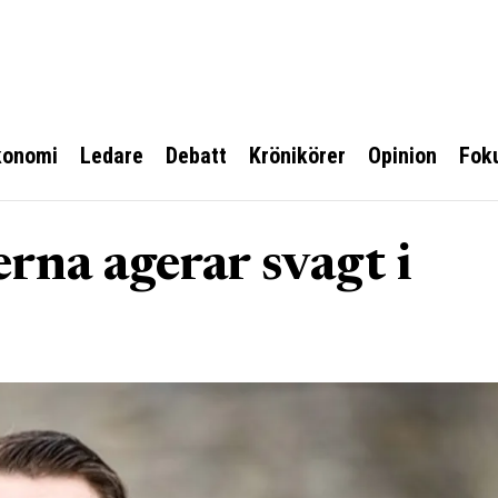
konomi
Ledare
Debatt
Krönikörer
Opinion
Fok
rna agerar svagt i