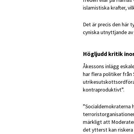
islamistiska krafter, vi
Det är precis den här 
cyniska utnyttjande av 
Högljudd kritik i
Åkessons inlägg eskal
har flera politiker fr
utrikesutskottsordföra
kontraproduktivt”.
”Socialdemokraterna h
terroristorganisationen
märkligt att Moderate
det ytterst kan riskera