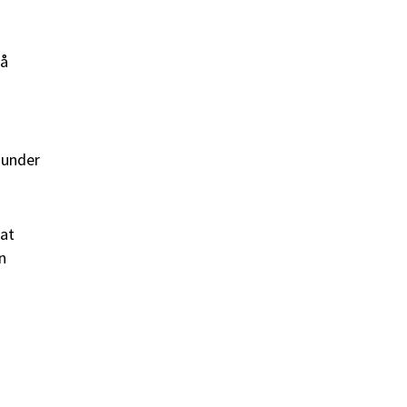
på
 under
rat
n