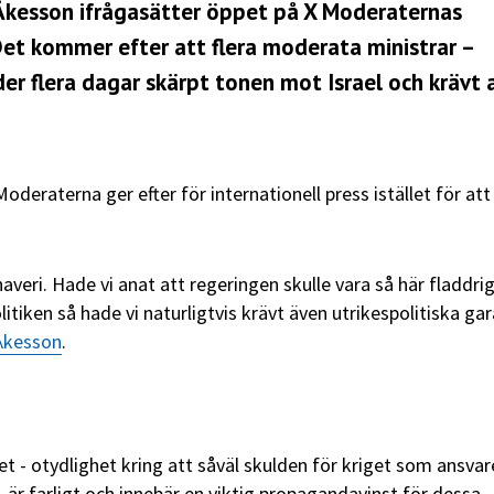
Åkesson ifrågasätter öppet på X Moderaternas
Det kommer efter att flera moderata ministrar –
der flera dagar skärpt tonen mot Israel och krävt 
deraterna ger efter för internationell press istället för att
haveri. Hade vi anat att regeringen skulle vara så här fladdri
itiken så hade vi naturligtvis krävt även utrikespolitiska gar
Åkesson
.
et - otydlighet kring att såväl skulden för kriget som ansvar
 är farligt och innebär en viktig propagandavinst för dessa