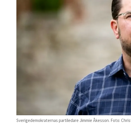
Sverigedemokraternas partiledare Jimmie Åkesson. Foto: Chri