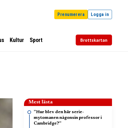
Prenumerera
Logga in
us
Kultur
Sport
Brottskartan
Mest lästa
”Hur blev den här serie-
mytomanen någonsin professor i
Cambridge?”