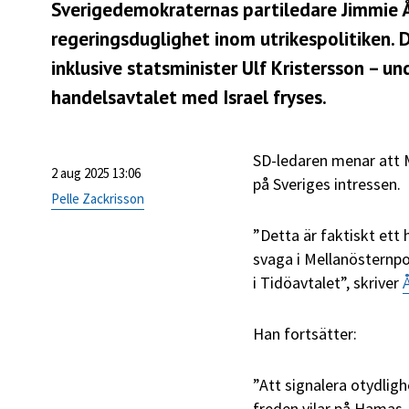
Sverigedemokraternas partiledare Jimmie 
regeringsduglighet inom utrikespolitiken. 
inklusive statsminister Ulf Kristersson – un
handelsavtalet med Israel fryses.
SD-ledaren menar att Mo
2 aug 2025 13:06
på Sveriges intressen.
Pelle Zackrisson
”Detta är faktiskt ett 
svaga i Mellanösternpol
i Tidöavtalet”, skriver
Han fortsätter:
”Att signalera otydligh
freden vilar på Hamas -