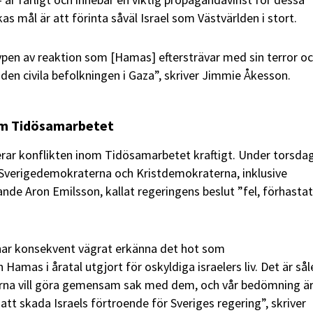
lkas mål är att förinta såväl Israel som Västvärlden i stort.
typen av reaktion som [Hamas] eftersträvar med sin terror oc
den civila befolkningen i Gaza”, skriver Jimmie Åkesson.
nom Tidösamarbetet
erar konflikten inom Tidösamarbetet kraftigt. Under torsda
ån Sverigedemokraterna och Kristdemokraterna, inklusive
nde Aron Emilsson, kallat regeringens beslut ”fel, förhasta
ar konsekvent vägrat erkänna det hot som
 Hamas i åratal utgjort för oskyldiga israelers liv. Det är så
rna vill göra gemensam sak med dem, och vår bedömning är
 att skada Israels förtroende för Sveriges regering”, skriver