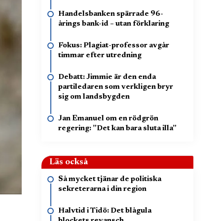
Handelsbanken spärrade 96-
årings bank-id – utan förklaring
Fokus: Plagiat-professor avgår
timmar efter utredning
Debatt: Jimmie är den enda
partiledaren som verkligen bryr
sig om landsbygden
Jan Emanuel om en rödgrön
regering: ”Det kan bara sluta illa”
Läs också
Så mycket tjänar de politiska
sekreterarna i din region
Halvtid i Tidö: Det blågula
blockets revansch