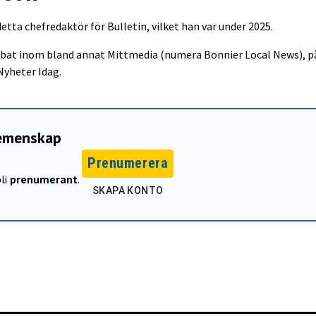
detta chefredaktör för Bulletin, vilket han var under 2025.
obbat inom bland annat Mittmedia (numera Bonnier Local News), p
Nyheter Idag.
gemenskap
Prenumerera
li
prenumerant
.
SKAPA KONTO