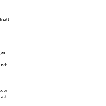
h sitt
gen
t och
ledes
 att