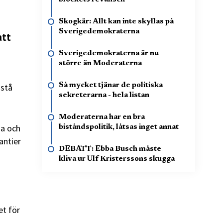
Skogkär: Allt kan inte skyllas på
Sverigedemokraterna
att
Sverigedemokraterna är nu
större än Moderaterna
 stå
Så mycket tjänar de politiska
sekreterarna - hela listan
Moderaterna har en bra
ga och
biståndspolitik, låtsas inget annat
antier
DEBATT: Ebba Busch måste
kliva ur Ulf Kristerssons skugga
et för