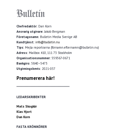
Chefredaktör:
Dan Korn
Ansvarig utgivare:
Jakob Bergman
Företagsnamn:
Bulletin Media Sverige AB
Kundtjänst:
info@bulletin.nu
Tips:
Mejla reportrarna (förnamn.efternamn@bulletin.nu)
Adress:
Mailbox 410, 111 73 Stockholm
Organisationsnummer:
559367-0671
Bankgiro:
5840–5473
Utgivningsbevis:
2021-037
Prenumerera här!
*********************************************
LEDARSKRIBENTER
Mats Skogkär
Klas Hjort
Dan Korn
FASTA KRÖNIKÖRER