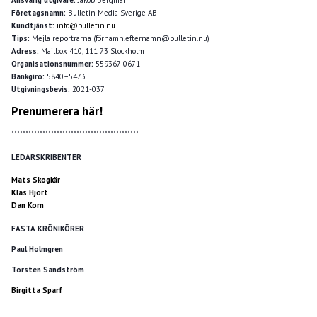
Företagsnamn:
Bulletin Media Sverige AB
Kundtjänst:
info@bulletin.nu
Tips:
Mejla reportrarna (förnamn.efternamn@bulletin.nu)
Adress:
Mailbox 410, 111 73 Stockholm
Organisationsnummer:
559367-0671
Bankgiro:
5840–5473
Utgivningsbevis:
2021-037
Prenumerera här!
*********************************************
LEDARSKRIBENTER
Mats Skogkär
Klas Hjort
Dan Korn
FASTA KRÖNIKÖRER
Paul Holmgren
Torsten Sandström
Birgitta Sparf