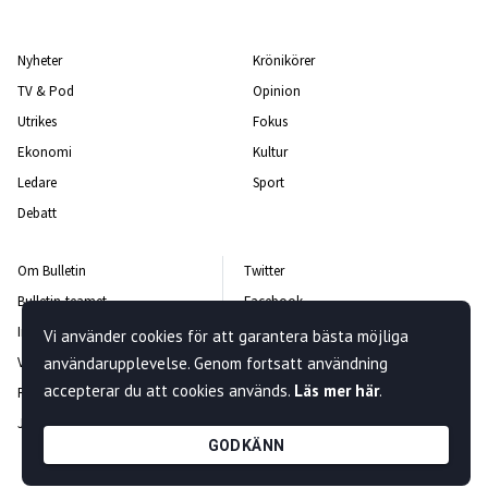
Nyheter
Krönikörer
TV & Pod
Opinion
Utrikes
Fokus
Ekonomi
Kultur
Ledare
Sport
Debatt
Om Bulletin
Twitter
Bulletin-teamet
Facebook
Integritetspolicy
Instagram
Vi använder cookies för att garantera bästa möjliga
Vanliga frågor och svar
användarupplevelse. Genom fortsatt användning
Kontakta oss
accepterar du att cookies används.
Läs mer här
.
Rättelsepolicy
Nyhetsbrev
Jobba hos oss
GODKÄNN