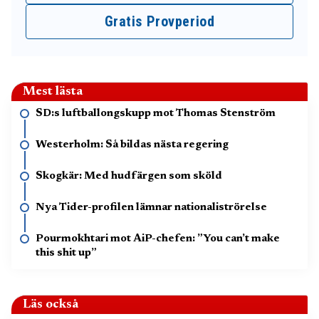
Gratis Provperiod
Mest lästa
SD:s luftballongskupp mot Thomas Stenström
Westerholm: Så bildas nästa regering
Skogkär: Med hudfärgen som sköld
Nya Tider-profilen lämnar nationaliströrelse
Pourmokhtari mot AiP-chefen: ”You can’t make
this shit up”
Läs också