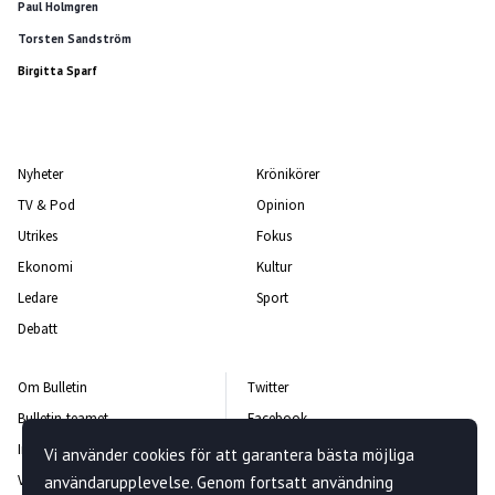
Paul Holmgren
Torsten Sandström
Birgitta Sparf
Nyheter
Krönikörer
TV & Pod
Opinion
Utrikes
Fokus
Ekonomi
Kultur
Ledare
Sport
Debatt
Om Bulletin
Twitter
Bulletin-teamet
Facebook
Integritetspolicy
Instagram
Vi använder cookies för att garantera bästa möjliga
Vanliga frågor och svar
Kontakta oss
användarupplevelse. Genom fortsatt användning