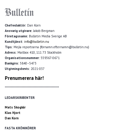
Chefredaktör:
Dan Korn
Ansvarig utgivare:
Jakob Bergman
Företagsnamn:
Bulletin Media Sverige AB
Kundtjänst:
info@bulletin.nu
Tips:
Mejla reportrarna (förnamn.efternamn@bulletin.nu)
Adress:
Mailbox 410, 111 73 Stockholm
Organisationsnummer:
559367-0671
Bankgiro:
5840–5473
Utgivningsbevis:
2021-037
Prenumerera här!
*********************************************
LEDARSKRIBENTER
Mats Skogkär
Klas Hjort
Dan Korn
FASTA KRÖNIKÖRER