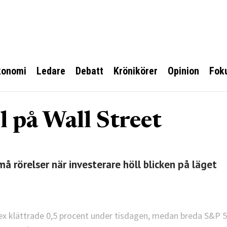
konomi
Ledare
Debatt
Krönikörer
Opinion
Fok
 på Wall Street
 rörelser när investerare höll blicken på läget
ex klättrade 0,5 procent under tisdagen, medan breda S&P 