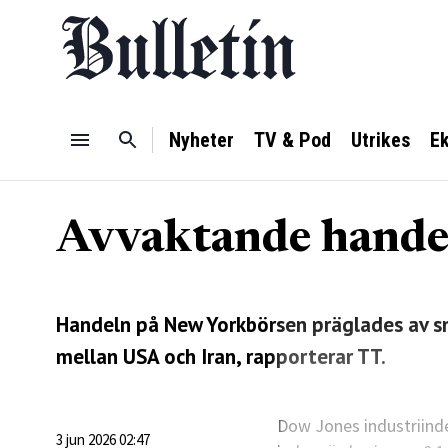
Nyheter
TV & Pod
Utrikes
E
Avvaktande handel
Handeln på New Yorkbörsen präglades av små
mellan USA och Iran, rapporterar TT.
Dow Jones industriind
3 jun 2026 02:47