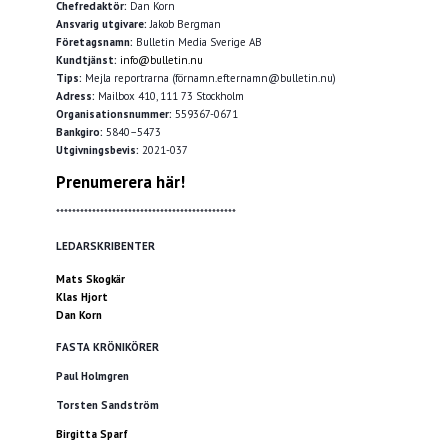
Chefredaktör:
Dan Korn
Ansvarig utgivare:
Jakob Bergman
Företagsnamn:
Bulletin Media Sverige AB
Kundtjänst:
info@bulletin.nu
Tips:
Mejla reportrarna (förnamn.efternamn@bulletin.nu)
Adress:
Mailbox 410, 111 73 Stockholm
Organisationsnummer:
559367-0671
Bankgiro:
5840–5473
Utgivningsbevis:
2021-037
Prenumerera här!
*********************************************
LEDARSKRIBENTER
Mats Skogkär
Klas Hjort
Dan Korn
FASTA KRÖNIKÖRER
Paul Holmgren
Torsten Sandström
Birgitta Sparf