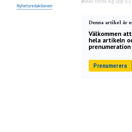
index rörde sig upp 0,1
Nyhetsredaktionen
Denna artikel är 
Välkommen att p
hela artikeln oc
prenumeration 
Prenumerera