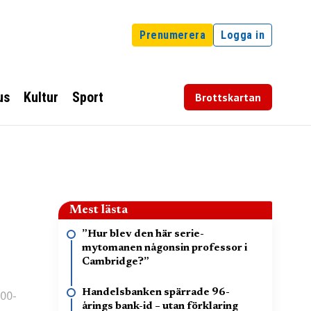
Prenumerera
Logga in
us
Kultur
Sport
Brottskartan
Mest lästa
”Hur blev den här serie-
mytomanen någonsin professor i
Cambridge?”
500-
Handelsbanken spärrade 96-
årings bank-id – utan förklaring