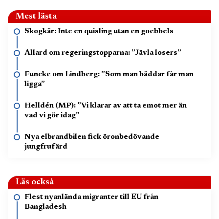
Mest lästa
Skogkär: Inte en quisling utan en goebbels
Allard om regeringstopparna: ”Jävla losers”
Funcke om Lindberg: ”Som man bäddar får man
ligga”
Helldén (MP): ”Vi klarar av att ta emot mer än
vad vi gör idag”
Nya elbrandbilen fick öronbedövande
jungfrufärd
Läs också
Flest nyanlända migranter till EU från
Bangladesh