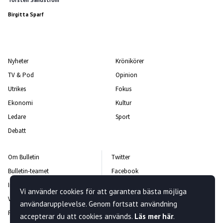
Torsten Sandström
Birgitta Sparf
Nyheter
Krönikörer
TV & Pod
Opinion
Utrikes
Fokus
Ekonomi
Kultur
Ledare
Sport
Debatt
Om Bulletin
Twitter
Bulletin-teamet
Facebook
Integritetspolicy
Instagram
Vi använder cookies för att garantera bästa möjliga
Vanliga frågor och svar
Kontakta oss
användarupplevelse. Genom fortsatt användning
Rättelsepolicy
Nyhetsbrev
accepterar du att cookies används.
Läs mer här
.