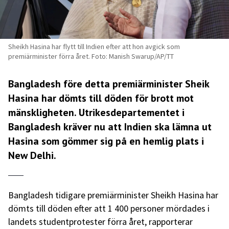
Sheikh Hasina har flytt till Indien efter att hon avgick som
premiärminister förra året. Foto: Manish Swarup/AP/TT
Bangladesh före detta premiärminister Sheik
Hasina har dömts till döden för brott mot
mänskligheten. Utrikesdepartementet i
Bangladesh kräver nu att Indien ska lämna ut
Hasina som gömmer sig på en hemlig plats i
New Delhi.
Bangladesh tidigare premiärminister Sheikh Hasina har
dömts till döden efter att 1 400 personer mördades i
landets studentprotester förra året, rapporterar