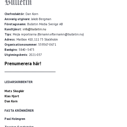
Chefredaktör:
Dan Korn
Ansvarig utgivare:
Jakob Bergman
Företagsnamn:
Bulletin Media Sverige AB
Kundtjänst:
info@bulletin.nu
Tips:
Mejla reportrarna (förnamn.efternamn@bulletin.nu)
Adress:
Mailbox 410, 111 73 Stockholm
Organisationsnummer:
559367-0671
Bankgiro:
5840–5473
Utgivningsbevis:
2021-037
Prenumerera här!
*********************************************
LEDARSKRIBENTER
Mats Skogkär
Klas Hjort
Dan Korn
FASTA KRÖNIKÖRER
Paul Holmgren