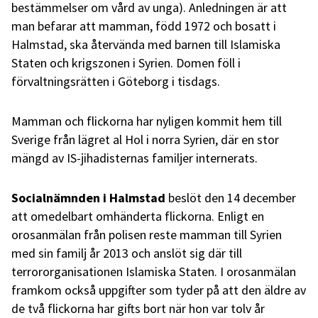
bestämmelser om vård av unga). Anledningen är att
man befarar att mamman, född 1972 och bosatt i
Halmstad, ska återvända med barnen till Islamiska
Staten och krigszonen i Syrien. Domen föll i
förvaltningsrätten i Göteborg i tisdags.
Mamman och flickorna har nyligen kommit hem till
Sverige från lägret al Hol i norra Syrien, där en stor
mängd av IS-jihadisternas familjer internerats.
Socialnämnden i Halmstad
beslöt den 14 december
att omedelbart omhänderta flickorna. Enligt en
orosanmälan från polisen reste mamman till Syrien
med sin familj år 2013 och anslöt sig där till
terrororganisationen Islamiska Staten. I orosanmälan
framkom också uppgifter som tyder på att den äldre av
de två flickorna har gifts bort när hon var tolv år