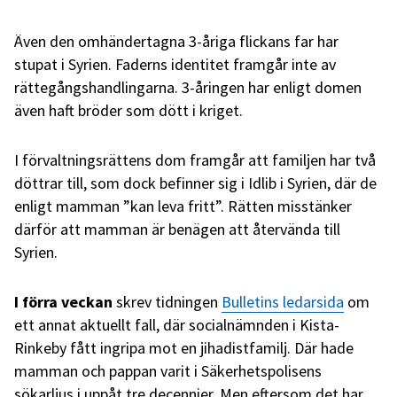
Även den omhändertagna 3-åriga flickans far har
stupat i Syrien. Faderns identitet framgår inte av
rättegångshandlingarna. 3-åringen har enligt domen
även haft bröder som dött i kriget.
I förvaltningsrättens dom framgår att familjen har två
döttrar till, som dock befinner sig i Idlib i Syrien, där de
enligt mamman ”kan leva fritt”. Rätten misstänker
därför att mamman är benägen att återvända till
Syrien.
I förra veckan
skrev tidningen
Bulletins ledarsida
om
ett annat aktuellt fall, där socialnämnden i Kista-
Rinkeby fått ingripa mot en jihadistfamilj. Där hade
mamman och pappan varit i Säkerhetspolisens
sökarljus i uppåt tre decennier. Men eftersom det har