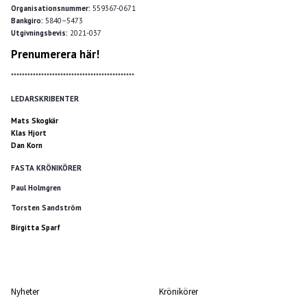
Organisationsnummer:
559367-0671
Bankgiro:
5840–5473
Utgivningsbevis:
2021-037
Prenumerera här!
*********************************************
LEDARSKRIBENTER
Mats Skogkär
Klas Hjort
Dan Korn
FASTA KRÖNIKÖRER
Paul Holmgren
Torsten Sandström
Birgitta Sparf
Nyheter
Krönikörer