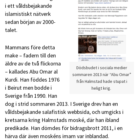
i ett våldsbejakande
islamistiskt nätverk
sedan början av 2000-
talet.
Mammans före detta
make – fadern till den
äldre av de två flickorna
Dödsbudet i sociala medier
– kallades Abu Omar al
sommaren 2013 när “Abu Omar”
Kurdi. Han föddes 1976
från Halmstad hade stupat i
i Beirut men bodde i
heligt krig.
Sverige från 1990. Han
dog i strid sommaren 2013. I Sverige drev han en
våldsbejakande salafistisk webbsida, och umgicks i
kretsarna kring Halmstads moské, där han ibland
predikade. Han dömdes för bidragsbrott 2011, i en
härva där även moskéns imam var inblandad.