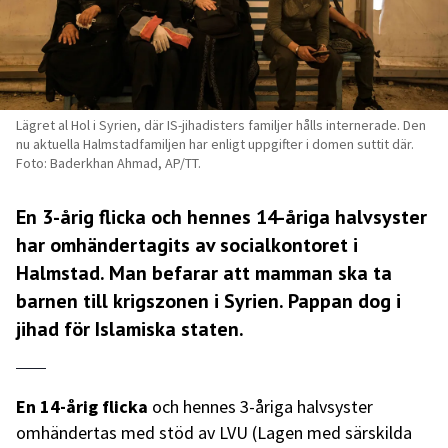
Lägret al Hol i Syrien, där IS-jihadisters familjer hålls internerade. Den
nu aktuella Halmstadfamiljen har enligt uppgifter i domen suttit där.
Foto: Baderkhan Ahmad, AP/TT.
En 3-årig flicka och hennes 14-åriga halvsyster
har omhändertagits av socialkontoret i
Halmstad. Man befarar att mamman ska ta
barnen till krigszonen i Syrien. Pappan dog i
jihad för Islamiska staten.
En 14-årig flicka
och hennes 3-åriga halvsyster
omhändertas med stöd av LVU (Lagen med särskilda