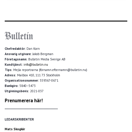
Chefredaktör:
Dan Korn
Ansvarig utgivare:
Jakob Bergman
Företagsnamn:
Bulletin Media Sverige AB
Kundtjänst:
info@bulletin.nu
Tips:
Mejla reportrarna (förnamn.efternamn@bulletin.nu)
Adress:
Mailbox 410, 111 73 Stockholm
Organisationsnummer:
559367-0671
Bankgiro:
5840–5473
Utgivningsbevis:
2021-037
Prenumerera här!
*********************************************
LEDARSKRIBENTER
Mats Skogkär