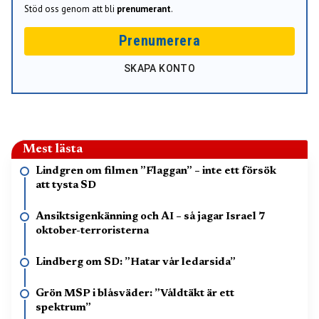
Stöd oss genom att bli
prenumerant
.
Prenumerera
SKAPA KONTO
Mest lästa
Lindgren om filmen ”Flaggan” – inte ett försök
att tysta SD
Ansiktsigenkänning och AI – så jagar Israel 7
oktober-terroristerna
Lindberg om SD: ”Hatar vår ledarsida”
Grön MSP i blåsväder: ”Våldtäkt är ett
spektrum”