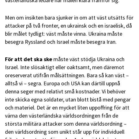
västerländska ledare har målen klara framför sig.
Men om insikten bara sjunker in om att väst utsätts för
attacker på två fronter, en ukrainsk och en israelisk, då
blir målet tydligt: väst måste vinna. Ukraina måste
besegra Ryssland och Israel måste besegra Iran.
För att det ska ske
måste väst stödja Ukraina och
Israel. Inte slösaktigt eller oaktsamt, men däremot
oreserverat utifrån målsättningen. Bara så kan väst –
alltså vi – segra. Europa och USA kan därtill uppnå
denna seger med relativt små kostnader. Vi behöver
inte skicka egna soldater, utan blott bistå med pengar
och materiel. Det är en mycket liten uppoffring för att
värna den västerländska världsordningen från de
största militära attacker som denna världsordning –
den världsordning som unikt står upp för individuell