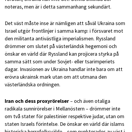
noteras, men är i detta sammanhang sekundärt.
Det väst måste inse är nämligen att såväl Ukraina som
Israel utgör frontlinjer i samma kamp: i försvaret mot
den militanta antivästliga imperialismen. Ryssland
drömmer om slutet på västerländsk hegemoni och
önskar en värld där Ryssland kan projicera styrka på
samma sätt som under Sovjet- eller tsarimperiets
dagar. Invasionen av Ukraina handlar inte bara om att
erövra ukrainsk mark utan om att utmana den
västerländska ordningen.
Iran och dess proxyrörelser
– och även otaliga
radikala sunnirörelser i Mellanöstern – drömmer inte
om två stater för palestinier respektive judar, utan om
staten Israels förintelse. De önskar en värld där islams
historiska herrefolksvälde – som punkterades av väst i