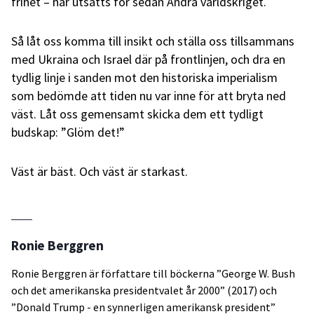
frihet – har utsatts för sedan Andra världskriget.
Så låt oss komma till insikt och ställa oss tillsammans
med Ukraina och Israel där på frontlinjen, och dra en
tydlig linje i sanden mot den historiska imperialism
som bedömde att tiden nu var inne för att bryta ned
väst. Låt oss gemensamt skicka dem ett tydligt
budskap: ”Glöm det!”
Väst är bäst. Och väst är starkast.
Ronie Berggren
Ronie Berggren är författare till böckerna ”George W. Bush
och det amerikanska presidentvalet år 2000” (2017) och
”Donald Trump - en synnerligen amerikansk president”