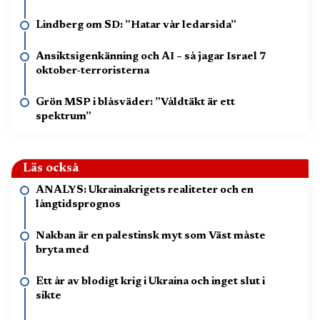
Lindberg om SD: ”Hatar vår ledarsida”
Ansiktsigenkänning och AI – så jagar Israel 7
oktober-terroristerna
Grön MSP i blåsväder: ”Våldtäkt är ett
spektrum”
Läs också
ANALYS: Ukrainakrigets realiteter och en
långtidsprognos
Nakban är en palestinsk myt som Väst måste
bryta med
Ett år av blodigt krig i Ukraina och inget slut i
sikte