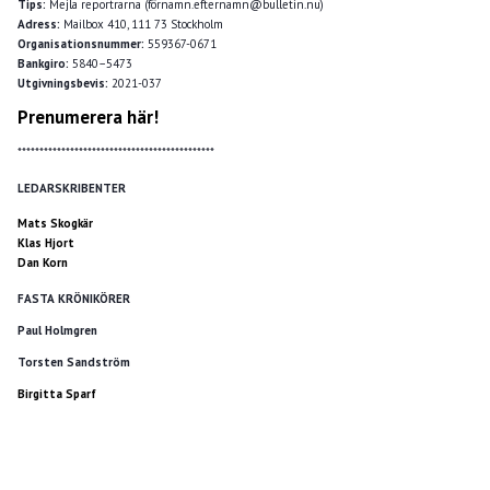
Tips:
Mejla reportrarna (förnamn.efternamn@bulletin.nu)
Adress:
Mailbox 410, 111 73 Stockholm
Organisationsnummer:
559367-0671
Bankgiro:
5840–5473
Utgivningsbevis:
2021-037
Prenumerera här!
*********************************************
LEDARSKRIBENTER
Mats Skogkär
Klas Hjort
Dan Korn
FASTA KRÖNIKÖRER
Paul Holmgren
Torsten Sandström
Birgitta Sparf