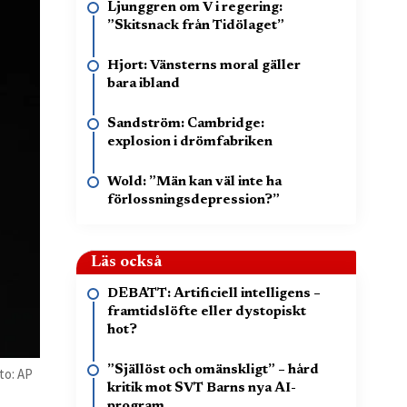
Ljunggren om V i regering:
”Skitsnack från Tidölaget”
Hjort: Vänsterns moral gäller
bara ibland
Sandström: Cambridge:
explosion i drömfabriken
Wold: ”Män kan väl inte ha
förlossningsdepression?”
Läs också
DEBATT: Artificiell intelligens –
framtidslöfte eller dystopiskt
hot?
”Själlöst och omänskligt” – hård
to: AP
kritik mot SVT Barns nya AI-
program