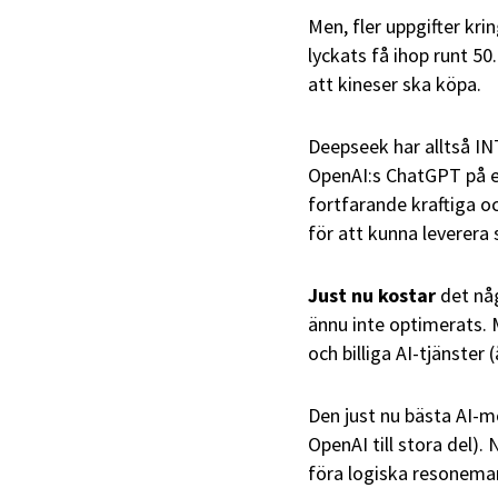
Men, fler uppgifter kri
lyckats få ihop runt 50
att kineser ska köpa.
Deepseek har alltså I
OpenAI:s ChatGPT på et
fortfarande kraftiga oc
för att kunna leverera 
Just nu kostar
det någ
ännu inte optimerats. 
och billiga AI-tjänster 
Den just nu bästa AI-m
OpenAI till stora del).
föra logiska resonemang