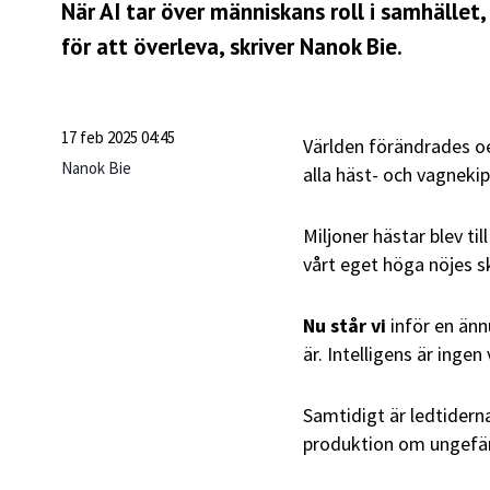
När AI tar över människans roll i samhället
för att överleva, skriver Nanok Bie.
17 feb 2025 04:45
Världen förändrades oe
Nanok Bie
alla häst- och vagnekipa
Miljoner hästar blev til
vårt eget höga nöjes sk
Nu står vi
inför en änn
är. Intelligens är inge
Samtidigt är ledtider
produktion om ungefär