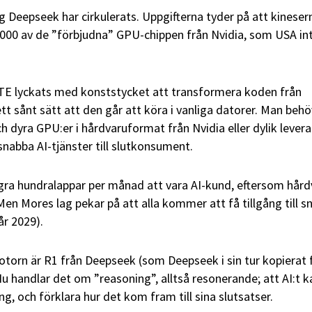
ng Deepseek har cirkulerats. Uppgifterna tyder på att kineser
.000 av de ”förbjudna” GPU-chippen från Nvidia, som USA inte
NTE lyckats med konststycket att transformera koden från
t sånt sätt att den går att köra i vanliga datorer. Man behö
h dyra GPU:er i hårdvaruformat från Nvidia eller dylik lever
snabba AI-tjänster till slutkonsument.
ra hundralappar per månad att vara AI-kund, eftersom hård
Men Mores lag pekar på att alla kommer att få tillgång till s
(år 2029).
otorn är R1 från Deepseek (som Deepseek i sin tur kopierat 
 Nu handlar det om ”reasoning”, alltså resonerande; att AI:t k
, och förklara hur det kom fram till sina slutsatser.