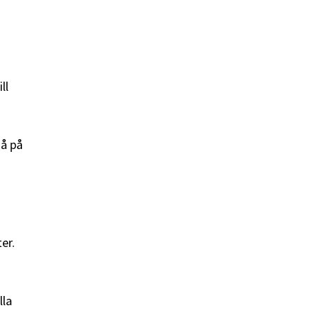
ll
så på
er.
lla