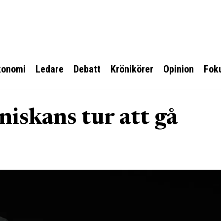
konomi
Ledare
Debatt
Krönikörer
Opinion
Fok
niskans tur att gå