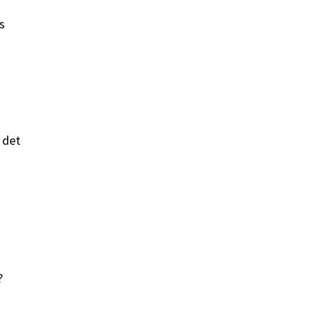
s
 det
?