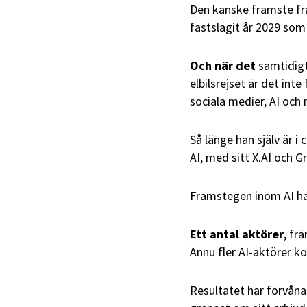
Den kanske främste fr
fastslagit år 2029 som
Och när det
samtidigt 
elbilsrejset är det in
sociala medier, AI och r
Så länge han själv är 
AI, med sitt X.AI och G
Framstegen inom AI ha
Ett antal aktörer
, fr
Ännu fler AI-aktörer k
Resultatet har förvåna