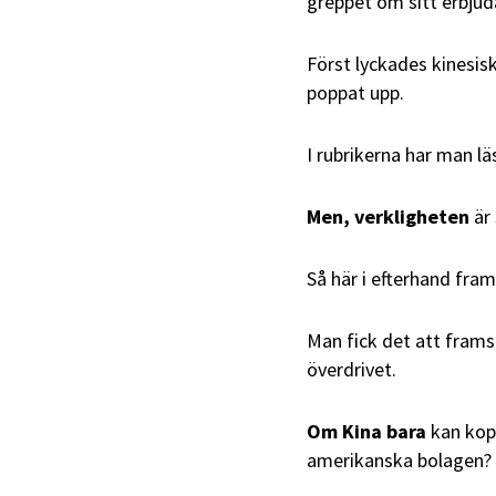
greppet om sitt erbjud
Först lyckades kinesis
poppat upp.
I rubrikerna har man l
Men, verkligheten
är 
Så här i efterhand fra
Man fick det att frams
överdrivet.
Om Kina bara
kan kopi
amerikanska bolagen?