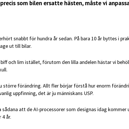
, precis som bilen ersatte hästen, måste vi anpass
rhört snabbt för hundra år sedan. På bara 10 år byttes i pra
ge ut till bilar.
l biff och lim istället, förutom den lilla andelen hästar vi behöl
ull.
u större förändring. Allt fler börjar förstå hur enorm föränd
n vanlig uppfinning, det är ju människans USP.
na sådana att de AI-processorer som designas idag kommer u
 4 år.