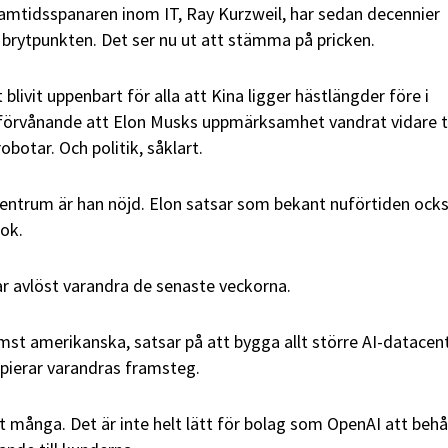
amtidsspanaren inom IT, Ray Kurzweil, har sedan decennier
 brytpunkten. Det ser nu ut att stämma på pricken.
blivit uppenbart för alla att Kina ligger hästlängder före i
te förvånande att Elon Musks uppmärksamhet vandrat vidare ti
obotar. Och politik, såklart.
i centrum är han nöjd. Elon satsar som bekant nuförtiden ock
rok.
r avlöst varandra de senaste veckorna.
ämst amerikanska, satsar på att bygga allt större AI-datacent
opierar varandras framsteg.
t många. Det är inte helt lätt för bolag som OpenAI att behå