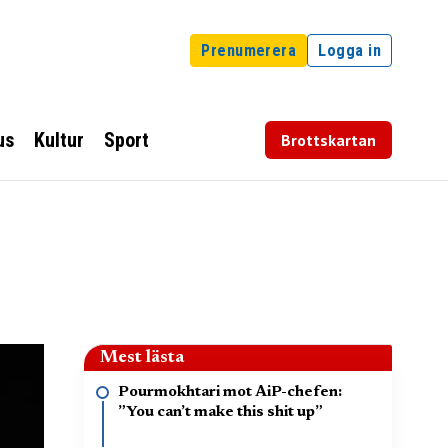
Prenumerera
Logga in
us
Kultur
Sport
Brottskartan
Mest lästa
Pourmokhtari mot AiP-chefen:
”You can’t make this shit up”