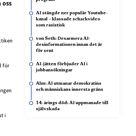
a oss
AI stängde ner populär Youtube-
kanal – klassade schackvideo
som rasistisk
von Seth: Desarmera AI-
ktiken
desinformationen innan det är
för sent
AI-jätten förbjuder AI i
l för
jobbansökningar
Alm: AI utmanar demokratins
ringen
och människans innersta gräns
14-årings död: AI uppmanade till
självskada
t i