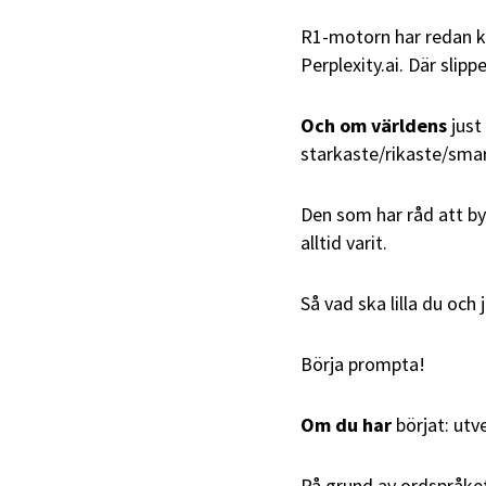
R1-motorn har redan k
Perplexity.ai. Där slip
Och om världens
just
starkaste/rikaste/smar
Den som har råd att by
alltid varit.
Så vad ska lilla du och 
Börja prompta!
Om du har
börjat: utv
På grund av ordspråket