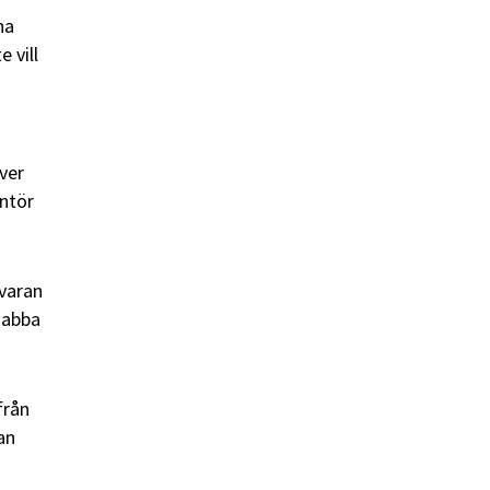
na
 vill
ver
antör
varan
nabba
från
an