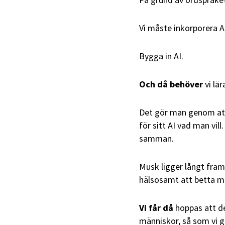
Vi måste inkorporera AI
Bygga in AI.
Och då behöver
vi lä
Det gör man genom att
för sitt AI vad man vill
samman.
Musk ligger långt fram
hälsosamt att betta mo
Vi får då
hoppas att de
människor, så som vi g