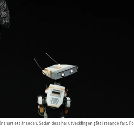
 snart ett år sedan. Sedan dess har utvecklingen gått i rasande fart. Fo