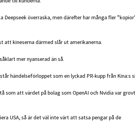
ande till kunderna.
ka Deepseek överraska, men därefter har många fler ”kopior
äst att kineserna därmed slår ut amerikanerna.
såklart mer nyanserad än så.
mstår händelseförloppet som en lyckad PR-kupp från Kina:s s
tå som att värdet på bolag som OpenAI och Nvidia var grov
era USA, så är det väl inte värt att satsa pengar på de