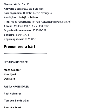
Chefredaktör:
Dan Korn
Ansvarig utgivare:
Jakob Bergman
Företagsnamn:
Bulletin Media Sverige AB
Kundtjänst:
info@bulletin.nu
Tips:
Mejla reportrarna (förnamn.efternamn@bulletin.nu)
Adress:
Mailbox 410, 111 73 Stockholm
Organisationsnummer:
559367-0671
Bankgiro:
5840–5473
Utgivningsbevis:
2021-037
Prenumerera här!
*********************************************
LEDARSKRIBENTER
Mats Skogkär
Klas Hjort
Dan Korn
FASTA KRÖNIKÖRER
Paul Holmgren
Torsten Sandström
Birgitta Sparf