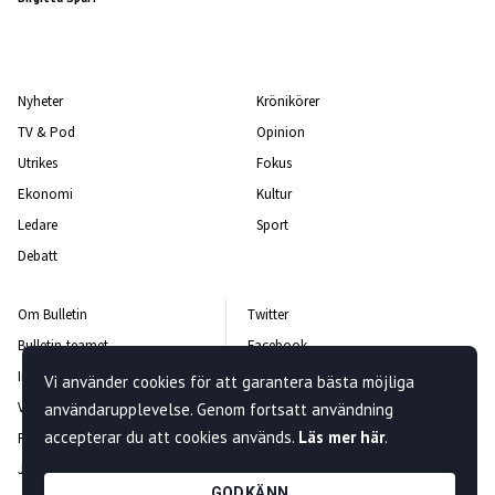
Nyheter
Krönikörer
TV & Pod
Opinion
Utrikes
Fokus
Ekonomi
Kultur
Ledare
Sport
Debatt
Om Bulletin
Twitter
Bulletin-teamet
Facebook
Integritetspolicy
Instagram
Vi använder cookies för att garantera bästa möjliga
Vanliga frågor och svar
Kontakta oss
användarupplevelse. Genom fortsatt användning
accepterar du att cookies används.
Läs mer här
.
Rättelsepolicy
Nyhetsbrev
Jobba hos oss
GODKÄNN