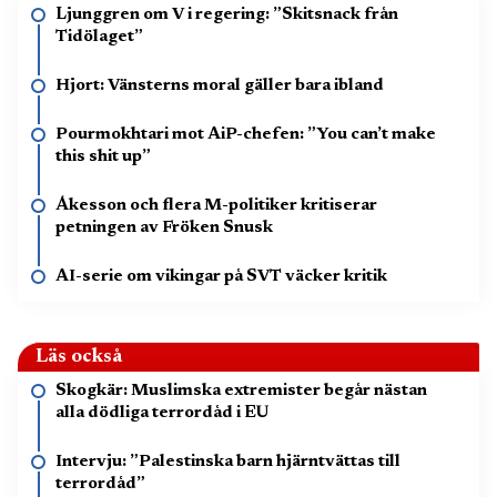
Ljunggren om V i regering: ”Skitsnack från
Tidölaget”
Hjort: Vänsterns moral gäller bara ibland
Pourmokhtari mot AiP-chefen: ”You can’t make
this shit up”
Åkesson och flera M-politiker kritiserar
petningen av Fröken Snusk
AI-serie om vikingar på SVT väcker kritik
Läs också
Skogkär: Muslimska extremister begår nästan
alla dödliga terrordåd i EU
Intervju: ”Palestinska barn hjärntvättas till
terrordåd”