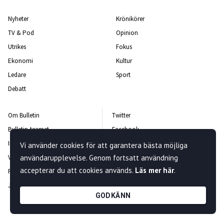
Nyheter
Krönikörer
TV & Pod
Opinion
Utrikes
Fokus
Ekonomi
Kultur
Ledare
Sport
Debatt
Om Bulletin
Twitter
Bulletin-teamet
Facebook
Integritetspolicy
Instagram
Vi använder cookies för att garantera bästa möjliga
Vanliga frågor och svar
användarupplevelse. Genom fortsatt användning
Kontakta oss
accepterar du att cookies används.
Läs mer här
.
Rättelsepolicy
Nyhetsbrev
Jobba hos oss
GODKÄNN