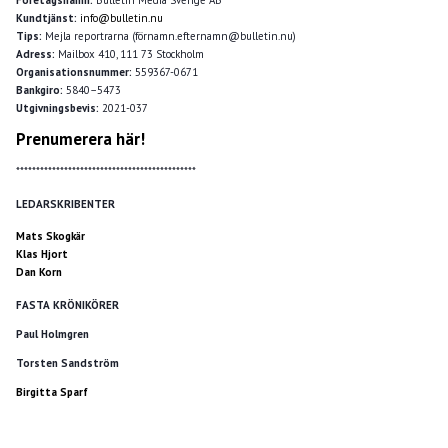
Kundtjänst:
info@bulletin.nu
Tips:
Mejla reportrarna (förnamn.efternamn@bulletin.nu)
Adress:
Mailbox 410, 111 73 Stockholm
Organisationsnummer:
559367-0671
Bankgiro:
5840–5473
Utgivningsbevis:
2021-037
Prenumerera här!
*********************************************
LEDARSKRIBENTER
Mats Skogkär
Klas Hjort
Dan Korn
FASTA KRÖNIKÖRER
Paul Holmgren
Torsten Sandström
Birgitta Sparf