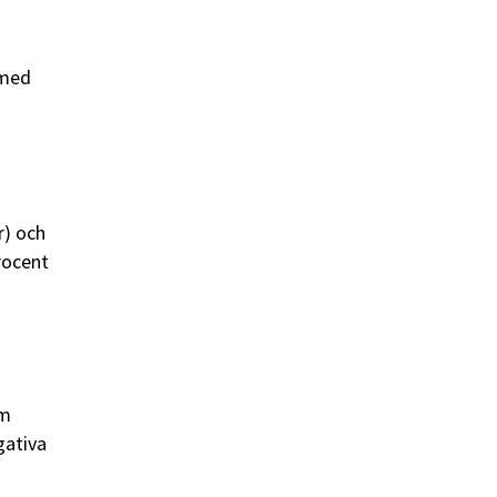
 med
r) och
rocent
om
gativa