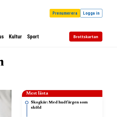
Prenumerera
Logga in
us
Kultur
Sport
Brottskartan
m
Mest lästa
Skogkär: Med hudfärgen som
sköld