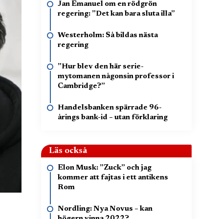
Jan Emanuel om en rödgrön
regering: ”Det kan bara sluta illa”
Westerholm: Så bildas nästa
regering
”Hur blev den här serie-
mytomanen någonsin professor i
Cambridge?”
Handelsbanken spärrade 96-
årings bank-id – utan förklaring
Läs också
Elon Musk: ”Zuck” och jag
kommer att fajtas i ett antikens
Rom
Nordling: Nya Novus – kan
högern vinna 2022?