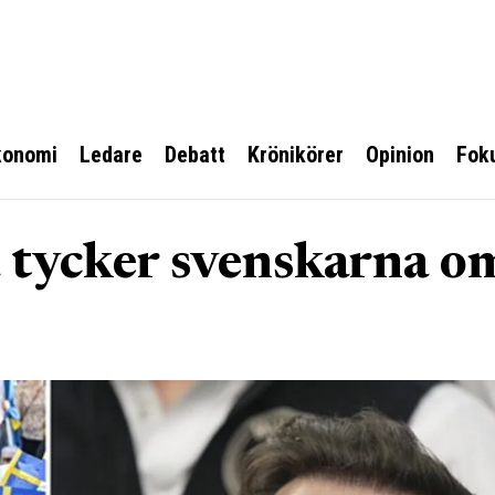
konomi
Ledare
Debatt
Krönikörer
Opinion
Fok
å tycker svenskarna o