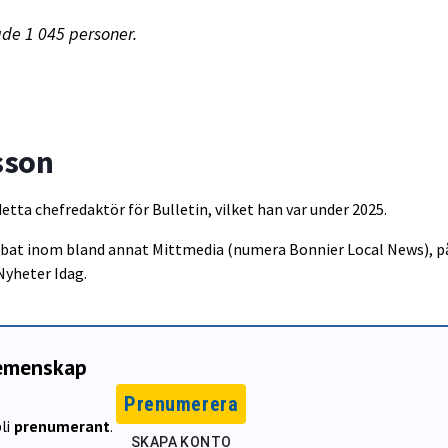
de 1 045 personer.
sson
detta chefredaktör för Bulletin, vilket han var under 2025.
obbat inom bland annat Mittmedia (numera Bonnier Local News), p
Nyheter Idag.
gemenskap
Prenumerera
li
prenumerant
.
SKAPA KONTO