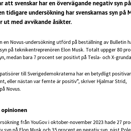
ar att svenskar har en övervägande negativ syn på
en tidigare undersökning har svenskarnas syn på 
er ut med avvikande åsikter.
rån en Novus-undersökning utförd på beställning av Bulletin h
syn på teknikentreprenören Elon Musk. Totalt uppger 80 pr
syn, medan bara 7 procent ser positivt på Tesla- och X-grunda
patisörer till Sverigedemokraterna har en betydligt positiva
t, eller nästan var femte är positiv”, skriver Hjalmar Strid,
på Novus.
i opinionen
dersökning från YouGov i oktober-november 2023 hade 27 pr
iv syn på Elon Musk och 35 procent en negativ syn, näst Pol