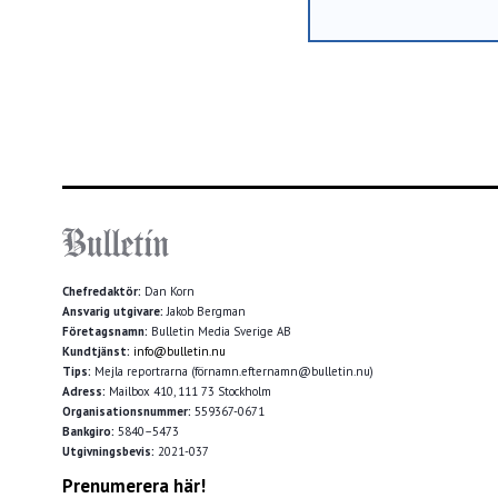
Chefredaktör:
Dan Korn
Ansvarig utgivare:
Jakob Bergman
Företagsnamn:
Bulletin Media Sverige AB
Kundtjänst:
info@bulletin.nu
Tips:
Mejla reportrarna (förnamn.efternamn@bulletin.nu)
Adress:
Mailbox 410, 111 73 Stockholm
Organisationsnummer:
559367-0671
Bankgiro:
5840–5473
Utgivningsbevis:
2021-037
Prenumerera här!