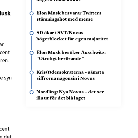
Musk
Elon Musk besvarar Twitters
stämningshot med meme
SD ökar i SVT/Novus –
högerblocket får egen majoritet
ar
ocent
Elon Musk besöker Auschwitz:
ren.
”Otroligt berörande”
Kris(t)demokraterna – sämsta
re syn
siffrorna någonsin i Novus
Nordling: Nya Novus – det ser
illa ut för det blå laget
ocent
en det