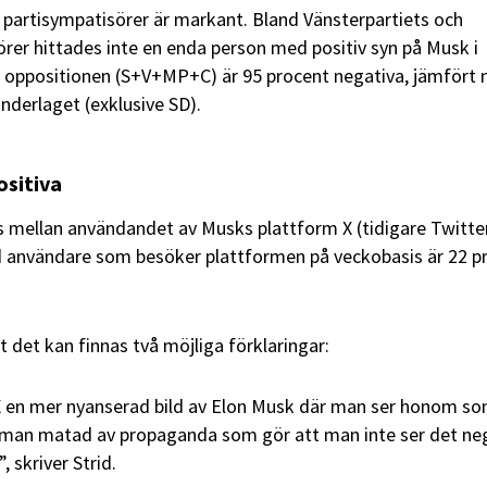
a partisympatisörer är markant. Bland Vänsterpartiets och
örer hittades inte en enda person med positiv syn på Musk i
 oppositionen (S+V+MP+C) är 95 procent negativa, jämfört
nderlaget (exklusive SD).
sitiva
ns mellan användandet av Musks plattform X (tidigare Twitte
 användare som besöker plattformen på veckobasis är 22 p
 det kan finnas två möjliga förklaringar:
X en mer nyanserad bild av Elon Musk där man ser honom s
ir man matad av propaganda som gör att man inte ser det ne
, skriver Strid.