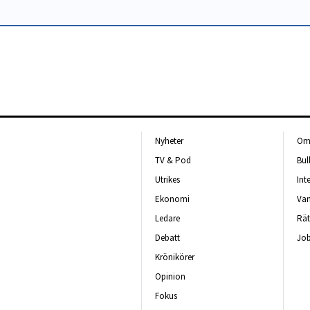
Nyheter
Om 
TV & Pod
Bul
Utrikes
Int
Ekonomi
Van
Ledare
Rät
Debatt
Job
Krönikörer
Opinion
Fokus