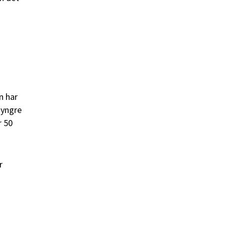
n har
 yngre
r 50
r