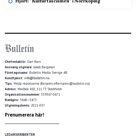
Hjort: ”Kulturfascismen” i Norrköping
Chefredaktör:
Dan Korn
Ansvarig utgivare:
Jakob Bergman
Företagsnamn:
Bulletin Media Sverige AB
Kundtjänst:
info@bulletin.nu
Tips:
Mejla reportrarna (förnamn.efternamn@bulletin.nu)
Adress:
Mailbox 410, 111 73 Stockholm
Organisationsnummer:
559367-0671
Bankgiro:
5840–5473
Utgivningsbevis:
2021-037
Prenumerera här!
*********************************************
LEDARSKRIBENTER