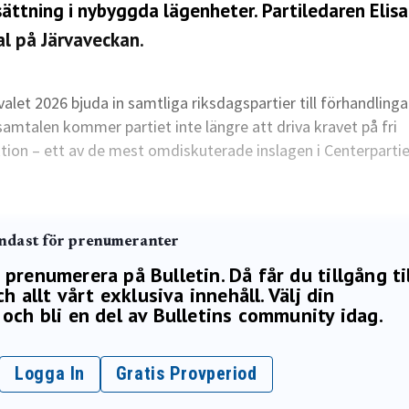
ssättning i nybyggda lägenheter. Partiledaren Elis
l på Järvaveckan.
r valet 2026 bjuda in samtliga riksdagspartier till förhandling
samtalen kommer partiet inte längre att driva kravet på fri
ktion – ett av de mest omdiskuterade inslagen i Centerparti
endast för prenumeranter
renumerera på Bulletin. Då får du tillgång ti
h allt vårt exklusiva innehåll. Välj din
och bli en del av Bulletins community idag.
Logga In
Gratis Provperiod