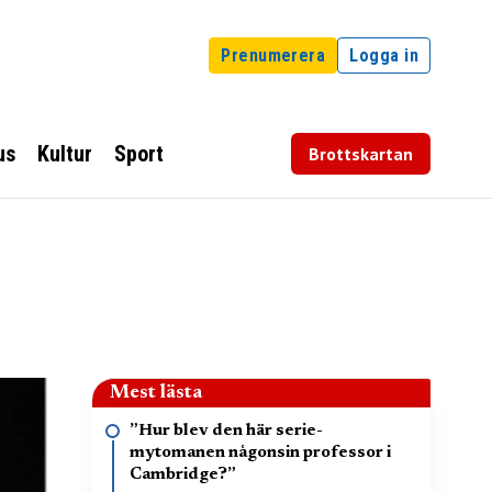
Prenumerera
Logga in
us
Kultur
Sport
Brottskartan
Mest lästa
”Hur blev den här serie-
mytomanen någonsin professor i
Cambridge?”