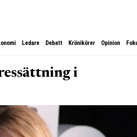
konomi
Ledare
Debatt
Krönikörer
Opinion
Fok
ressättning i