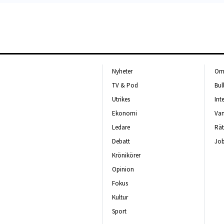
Nyheter
Om 
TV & Pod
Bul
Utrikes
Int
Ekonomi
Van
Ledare
Rät
Debatt
Job
Krönikörer
Opinion
Fokus
Kultur
Sport