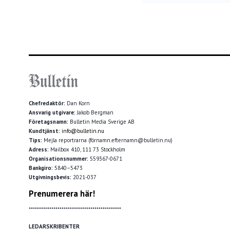
Chefredaktör:
Dan Korn
Ansvarig utgivare:
Jakob Bergman
Företagsnamn:
Bulletin Media Sverige AB
Kundtjänst:
info@bulletin.nu
Tips:
Mejla reportrarna (förnamn.efternamn@bulletin.nu)
Adress:
Mailbox 410, 111 73 Stockholm
Organisationsnummer:
559367-0671
Bankgiro:
5840–5473
Utgivningsbevis:
2021-037
Prenumerera här!
*********************************************
LEDARSKRIBENTER