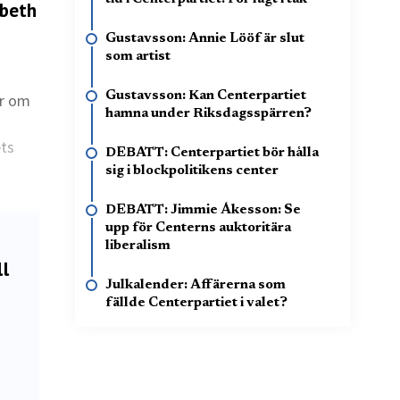
abeth
Gustavsson: Annie Lööf är slut
som artist
Gustavsson: Kan Centerpartiet
ar om
hamna under Riksdagsspärren?
ets
DEBATT: Centerpartiet bör hålla
sig i blockpolitikens center
DEBATT: Jimmie Åkesson: Se
upp för Centerns auktoritära
liberalism
ll
Julkalender: Affärerna som
fällde Centerpartiet i valet?