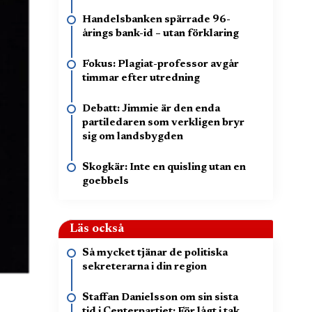
Handelsbanken spärrade 96-
årings bank-id – utan förklaring
Fokus: Plagiat-professor avgår
timmar efter utredning
Debatt: Jimmie är den enda
partiledaren som verkligen bryr
sig om landsbygden
Skogkär: Inte en quisling utan en
goebbels
Läs också
Så mycket tjänar de politiska
sekreterarna i din region
Staffan Danielsson om sin sista
tid i Centerpartiet: För lågt i tak