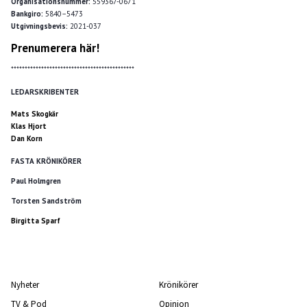
Organisationsnummer:
559367-0671
Bankgiro:
5840–5473
Utgivningsbevis:
2021-037
Prenumerera här!
*********************************************
LEDARSKRIBENTER
Mats Skogkär
Klas Hjort
Dan Korn
FASTA KRÖNIKÖRER
Paul Holmgren
Torsten Sandström
Birgitta Sparf
Nyheter
Krönikörer
TV & Pod
Opinion