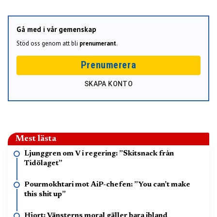
Gå med i vår gemenskap
Stöd oss genom att bli
prenumerant
.
Prenumerera
SKAPA KONTO
Mest lästa
Ljunggren om V i regering: ”Skitsnack från
Tidölaget”
Pourmokhtari mot AiP-chefen: ”You can’t make
this shit up”
Hjort: Vänsterns moral gäller bara ibland