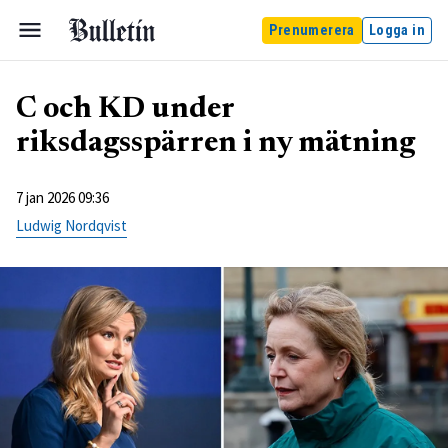
Prenumerera
Logga in
C och KD under
riksdagsspärren i ny mätning
7 jan 2026 09:36
Ludwig Nordqvist