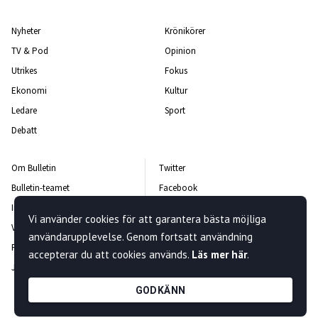
Nyheter
Krönikörer
TV & Pod
Opinion
Utrikes
Fokus
Ekonomi
Kultur
Ledare
Sport
Debatt
Om Bulletin
Twitter
Bulletin-teamet
Facebook
Integritetspolicy
Instagram
Vi använder cookies för att garantera bästa möjliga
Vanliga frågor och svar
Kontakta oss
användarupplevelse. Genom fortsatt användning
Rättelsepolicy
Nyhetsbrev
accepterar du att cookies används.
Läs mer här
.
Jobba hos oss
GODKÄNN