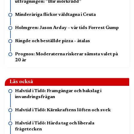
utfrågningen: ”Blir mörkrädd”
Minderåriga flickor våldtagna i Ceuta
Holmgren: Jason Arday – vår tids Forrest Gump
Ringde och beställde pizza – åtalas
Prognos: Moderaterna riskerar sämsta valet på
20 år
Läs också
Halvtid i Tidö: Framgångar och bakslag i
invandringsfrågan
Halvtid i Tidö: Kärnkraftens löften och svek
Halvtid i Tidö: Hårda tag och liberala
frågetecken