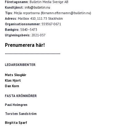
Företagsnamn:
Bulletin Media Sverige AB
Kundtjänst:
info@bulletin.nu
Tips:
Mejla reportrarna (förnamn.efternamn@bulletin.nu)
Adress:
Mailbox 410, 111 73 Stockholm
Organisationsnummer:
559367-0671
Bankgiro:
5840–5473
Utgivningsbevis:
2021-037
Prenumerera här!
*********************************************
LEDARSKRIBENTER
Mats Skogkär
Klas Hjort
Dan Korn
FASTA KRÖNIKÖRER
Paul Holmgren
Torsten Sandström
Birgitta Sparf