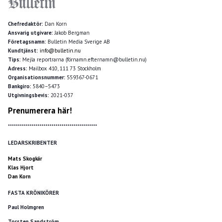
Chefredaktör:
Dan Korn
Ansvarig utgivare:
Jakob Bergman
Företagsnamn:
Bulletin Media Sverige AB
Kundtjänst:
info@bulletin.nu
Tips:
Mejla reportrarna (förnamn.efternamn@bulletin.nu)
Adress:
Mailbox 410, 111 73 Stockholm
Organisationsnummer:
559367-0671
Bankgiro:
5840–5473
Utgivningsbevis:
2021-037
Prenumerera här!
*********************************************
LEDARSKRIBENTER
Mats Skogkär
Klas Hjort
Dan Korn
FASTA KRÖNIKÖRER
Paul Holmgren
Torsten Sandström