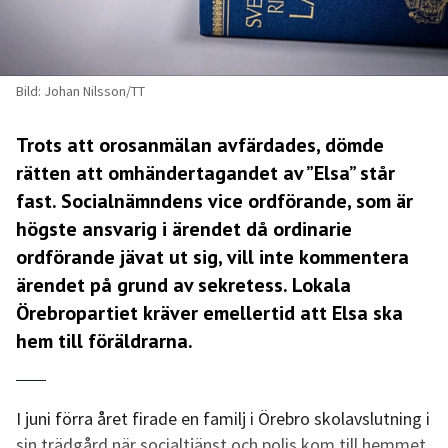
Bild: Johan Nilsson/TT
Trots att orosanmälan avfärdades, dömde
rätten att omhändertagandet av ”Elsa” står
fast. Socialnämndens vice ordförande, som är
högste ansvarig i ärendet då ordinarie
ordförande jävat ut sig, vill inte kommentera
ärendet på grund av sekretess. Lokala
Örebropartiet kräver emellertid att Elsa ska
hem till föräldrarna.
I juni förra året firade en familj i Örebro skolavslutning i
sin trädgård när socialtjänst och polis kom till hemmet