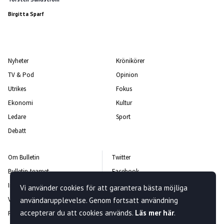
Birgitta Sparf
Nyheter
Krönikörer
TV & Pod
Opinion
Utrikes
Fokus
Ekonomi
Kultur
Ledare
Sport
Debatt
Om Bulletin
Twitter
Bulletin-teamet
Facebook
Integritetspolicy
Instagram
Vi använder cookies för att garantera bästa möjliga
Vanliga frågor och svar
Kontakta oss
användarupplevelse. Genom fortsatt användning
accepterar du att cookies används.
Läs mer här
.
Rättelsepolicy
Nyhetsbrev