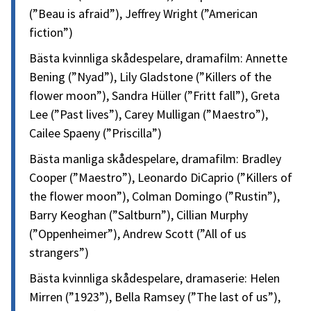
(”Beau is afraid”), Jeffrey Wright (”American
fiction”)
Bästa kvinnliga skådespelare, dramafilm: Annette
Bening (”Nyad”), Lily Gladstone (”Killers of the
flower moon”), Sandra Hüller (”Fritt fall”), Greta
Lee (”Past lives”), Carey Mulligan (”Maestro”),
Cailee Spaeny (”Priscilla”)
Bästa manliga skådespelare, dramafilm: Bradley
Cooper (”Maestro”), Leonardo DiCaprio (”Killers of
the flower moon”), Colman Domingo (”Rustin”),
Barry Keoghan (”Saltburn”), Cillian Murphy
(”Oppenheimer”), Andrew Scott (”All of us
strangers”)
Bästa kvinnliga skådespelare, dramaserie: Helen
Mirren (”1923”), Bella Ramsey (”The last of us”),