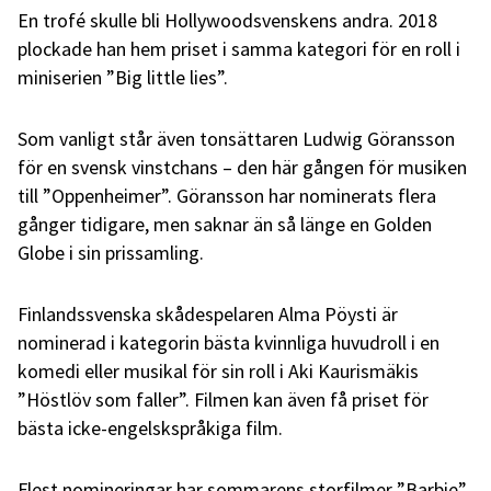
En trofé skulle bli Hollywoodsvenskens andra. 2018
plockade han hem priset i samma kategori för en roll i
miniserien ”Big little lies”.
Som vanligt står även tonsättaren Ludwig Göransson
för en svensk vinstchans – den här gången för musiken
till ”Oppenheimer”. Göransson har nominerats flera
gånger tidigare, men saknar än så länge en Golden
Globe i sin prissamling.
Finlandssvenska skådespelaren Alma Pöysti är
nominerad i kategorin bästa kvinnliga huvudroll i en
komedi eller musikal för sin roll i Aki Kaurismäkis
”Höstlöv som faller”. Filmen kan även få priset för
bästa icke-engelskspråkiga film.
Flest nomineringar har sommarens storfilmer ”Barbie”