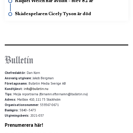
Raquel Welch har avlidit – blev 82 år
Skådespelaren Cicely Tyson är död
Chefredaktör:
Dan Korn
Ansvarig utgivare:
Jakob Bergman
Företagsnamn:
Bulletin Media Sverige AB
Kundtjänst:
info@bulletin.nu
Tips:
Mejla reportrarna (förnamn.efternamn@bulletin.nu)
Adress:
Mailbox 410, 111 73 Stockholm
Organisationsnummer:
559367-0671
Bankgiro:
5840–5473
Utgivningsbevis:
2021-037
Prenumerera här!