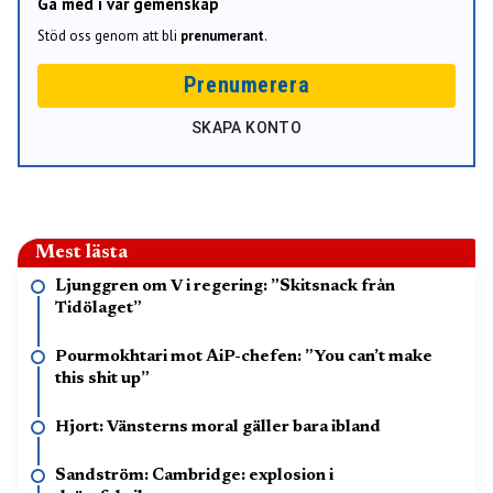
Gå med i vår gemenskap
Stöd oss genom att bli
prenumerant
.
Prenumerera
SKAPA KONTO
Mest lästa
Ljunggren om V i regering: ”Skitsnack från
Tidölaget”
Pourmokhtari mot AiP-chefen: ”You can’t make
this shit up”
Hjort: Vänsterns moral gäller bara ibland
Sandström: Cambridge: explosion i