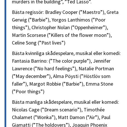
murders in the building”, ”Ted Lasso”.
Bästa regissör: Bradley Cooper (”Maestro”), Greta
Gerwig (”Barbie”), Yorgos Lanthimos (”Poor
things”), Christopher Nolan (”Oppenheimer”),
Martin Scorsese (”Killers of the flower moon”),
Celine Song (”Past lives”)
Bästa kvinnliga skådespelare, musikal eller komedi:
Fantasia Barrino: (”The color purple”), Jennifer
Lawrence (”No hard feelings”), Natalie Portman
(”May december”), Alma Pöysti (”Höstlöv som
faller”), Margot Robbie (”Barbie”), Emma Stone
(”Poor things”)
Bästa manliga skådespelare, musikal eller komedi:
Nicolas Cage (”Dream scenario”), Timothée
Chalamet (”Wonka”), Matt Damon (”Air”), Paul
Giamatti (”The holdovers”), Joaquin Phoenix