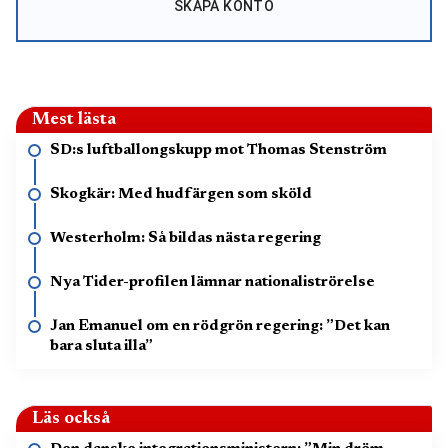
SKAPA KONTO
Mest lästa
SD:s luftballongskupp mot Thomas Stenström
Skogkär: Med hudfärgen som sköld
Westerholm: Så bildas nästa regering
Nya Tider-profilen lämnar nationaliströrelse
Jan Emanuel om en rödgrön regering: ”Det kan
bara sluta illa”
Läs också