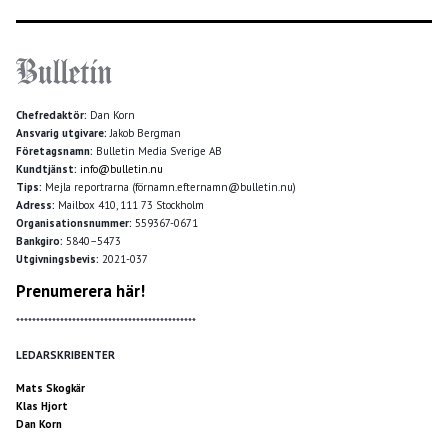
Chefredaktör:
Dan Korn
Ansvarig utgivare:
Jakob Bergman
Företagsnamn:
Bulletin Media Sverige AB
Kundtjänst:
info@bulletin.nu
Tips:
Mejla reportrarna (förnamn.efternamn@bulletin.nu)
Adress:
Mailbox 410, 111 73 Stockholm
Organisationsnummer:
559367-0671
Bankgiro:
5840–5473
Utgivningsbevis:
2021-037
Prenumerera här!
*********************************************
LEDARSKRIBENTER
Mats Skogkär
Klas Hjort
Dan Korn