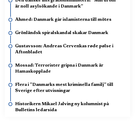
Den danske integrationsministern: ”Min dröm
är noll asylsökande i Danmark”
Ahmed: Danmark går islamisterna till mötes
Grönländsk spiralskandal skakar Danmark
Gustavsson: Andreas Cervenkas røde pølse i
Aftonbladet
Mossad: Terrorister gripna i Danmark är
Hamaskopplade
Flera i ”Danmarks mest kriminella familj” till
Sverige efter utvisningar
Historikern Mikael Jalving ny kolumnist på
Bulletins ledarsida