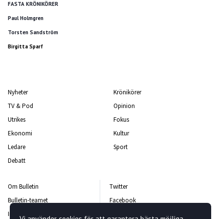
FASTA KRÖNIKÖRER
Paul Holmgren
Torsten Sandström
Birgitta Sparf
Nyheter
Krönikörer
TV & Pod
Opinion
Utrikes
Fokus
Ekonomi
Kultur
Ledare
Sport
Debatt
Om Bulletin
Twitter
Bulletin-teamet
Facebook
Integritetspolicy
Instagram
Vi använder cookies för att garantera bästa möjliga