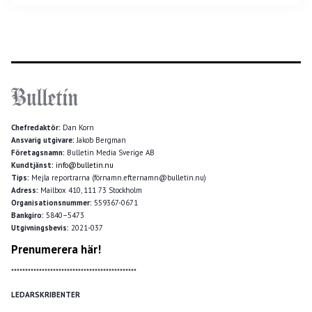
Chefredaktör:
Dan Korn
Ansvarig utgivare:
Jakob Bergman
Företagsnamn:
Bulletin Media Sverige AB
Kundtjänst:
info@bulletin.nu
Tips:
Mejla reportrarna (förnamn.efternamn@bulletin.nu)
Adress:
Mailbox 410, 111 73 Stockholm
Organisationsnummer:
559367-0671
Bankgiro:
5840–5473
Utgivningsbevis:
2021-037
Prenumerera här!
*********************************************
LEDARSKRIBENTER