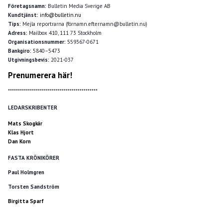
Företagsnamn:
Bulletin Media Sverige AB
Kundtjänst:
info@bulletin.nu
Tips:
Mejla reportrarna (förnamn.efternamn@bulletin.nu)
Adress:
Mailbox 410, 111 73 Stockholm
Organisationsnummer:
559367-0671
Bankgiro:
5840–5473
Utgivningsbevis:
2021-037
Prenumerera här!
*********************************************
LEDARSKRIBENTER
Mats Skogkär
Klas Hjort
Dan Korn
FASTA KRÖNIKÖRER
Paul Holmgren
Torsten Sandström
Birgitta Sparf