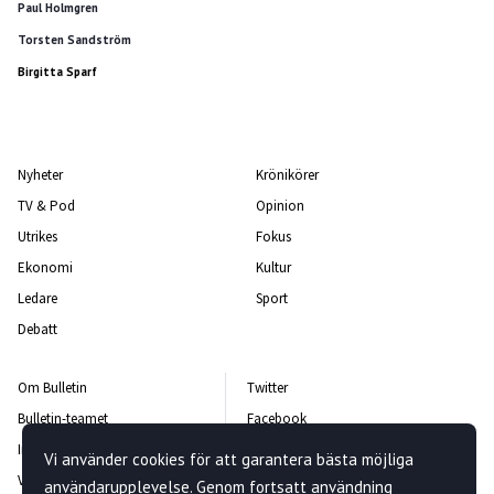
Paul Holmgren
Torsten Sandström
Birgitta Sparf
Nyheter
Krönikörer
TV & Pod
Opinion
Utrikes
Fokus
Ekonomi
Kultur
Ledare
Sport
Debatt
Om Bulletin
Twitter
Bulletin-teamet
Facebook
Integritetspolicy
Instagram
Vi använder cookies för att garantera bästa möjliga
Vanliga frågor och svar
Kontakta oss
användarupplevelse. Genom fortsatt användning