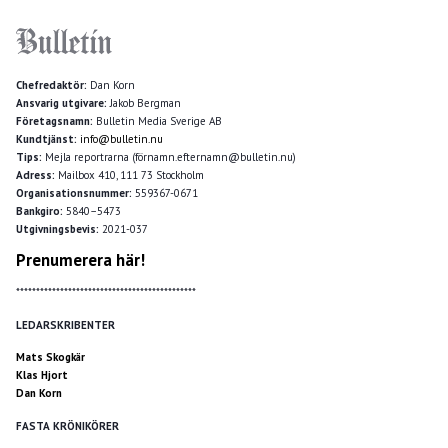
Chefredaktör:
Dan Korn
Ansvarig utgivare:
Jakob Bergman
Företagsnamn:
Bulletin Media Sverige AB
Kundtjänst:
info@bulletin.nu
Tips:
Mejla reportrarna (förnamn.efternamn@bulletin.nu)
Adress:
Mailbox 410, 111 73 Stockholm
Organisationsnummer:
559367-0671
Bankgiro:
5840–5473
Utgivningsbevis:
2021-037
Prenumerera här!
*********************************************
LEDARSKRIBENTER
Mats Skogkär
Klas Hjort
Dan Korn
FASTA KRÖNIKÖRER