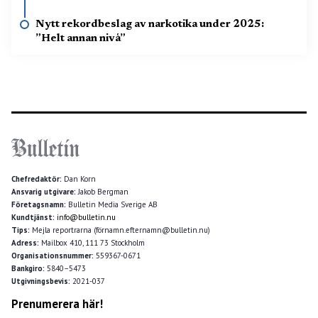
Nytt rekordbeslag av narkotika under 2025:
”Helt annan nivå”
Chefredaktör:
Dan Korn
Ansvarig utgivare:
Jakob Bergman
Företagsnamn:
Bulletin Media Sverige AB
Kundtjänst:
info@bulletin.nu
Tips:
Mejla reportrarna (förnamn.efternamn@bulletin.nu)
Adress:
Mailbox 410, 111 73 Stockholm
Organisationsnummer:
559367-0671
Bankgiro:
5840–5473
Utgivningsbevis:
2021-037
Prenumerera här!