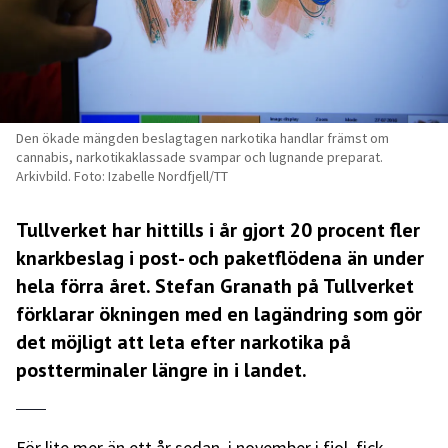
Den ökade mängden beslagtagen narkotika handlar främst om
cannabis, narkotikaklassade svampar och lugnande preparat.
Arkivbild. Foto: Izabelle Nordfjell/TT
Tullverket har hittills i år gjort 20 procent fler
knarkbeslag i post- och paketflödena än under
hela förra året. Stefan Granath på Tullverket
förklarar ökningen med en lagändring som gör
det möjligt att leta efter narkotika på
postterminaler längre in i landet.
För lite mer än ett år sedan, i november i fjol, fick