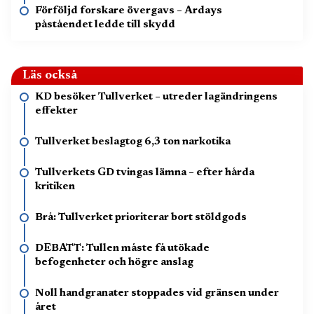
Förföljd forskare övergavs – Ardays
påståendet ledde till skydd
Läs också
KD besöker Tullverket – utreder lagändringens
effekter
Tullverket beslagtog 6,3 ton narkotika
Tullverkets GD tvingas lämna – efter hårda
kritiken
Brå: Tullverket prioriterar bort stöldgods
DEBATT: Tullen måste få utökade
befogenheter och högre anslag
Noll handgranater stoppades vid gränsen under
året