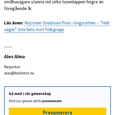
småhusägare stanna vid cirka tusenlappen högre än
föregående år.
Läs även:
Nazisten Oredsson frias i tingsrätten – ”Hell
seger” inte hets mot folkgrupp
Alex Alma
Reporter
alex@bulletin.nu
Gå med i vår gemenskap
Stöd oss genom att bli
prenumerant
.
Prenumerera