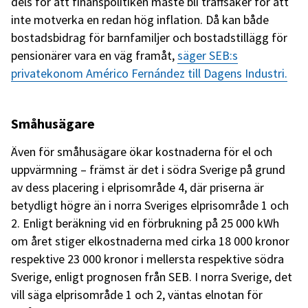
dels för att finanspolitiken måste bli träffsäker för att
inte motverka en redan hög inflation. Då kan både
bostadsbidrag för barnfamiljer och bostadstillägg för
pensionärer vara en väg framåt,
säger SEB:s
privatekonom Américo Fernández till Dagens Industri.
Småhusägare
Även för småhusägare ökar kostnaderna för el och
uppvärmning – främst är det i södra Sverige på grund
av dess placering i elprisområde 4, där priserna är
betydligt högre än i norra Sveriges elprisområde 1 och
2. Enligt beräkning vid en förbrukning på 25 000 kWh
om året stiger elkostnaderna med cirka 18 000 kronor
respektive 23 000 kronor i mellersta respektive södra
Sverige, enligt prognosen från SEB. I norra Sverige, det
vill säga elprisområde 1 och 2, väntas elnotan för