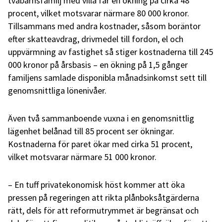
tvåbarnsfamilj med villa får en ökning på cirka 48
procent, vilket motsvarar närmare 80 000 kronor.
Tillsammans med andra kostnader, såsom boräntor
efter skatteavdrag, drivmedel till fordon, el och
uppvärmning av fastighet så stiger kostnaderna till 245
000 kronor på årsbasis – en ökning på 1,5 gånger
familjens samlade disponibla månadsinkomst sett till
genomsnittliga lönenivåer.
Även två sammanboende vuxna i en genomsnittlig
lägenhet belånad till 85 procent ser ökningar.
Kostnaderna för paret ökar med cirka 51 procent,
vilket motsvarar närmare 51 000 kronor.
– En tuff privatekonomisk höst kommer att öka
pressen på regeringen att rikta plånboksåtgärderna
rätt, dels för att reformutrymmet är begränsat och