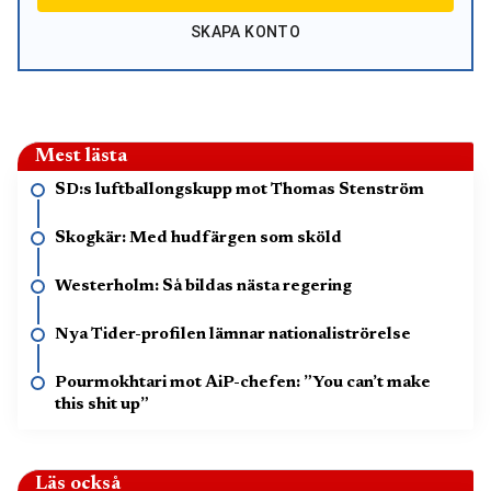
SKAPA KONTO
Mest lästa
SD:s luftballongskupp mot Thomas Stenström
Skogkär: Med hudfärgen som sköld
Westerholm: Så bildas nästa regering
Nya Tider-profilen lämnar nationaliströrelse
Pourmokhtari mot AiP-chefen: ”You can’t make
this shit up”
Läs också