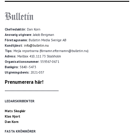
Chefredaktör:
Dan Korn
Ansvarig utgivare:
Jakob Bergman
Företagsnamn:
Bulletin Media Sverige AB
Kundtjänst:
info@bulletin.nu
Tips:
Mejla reportrarna (förnamn.efternamn@bulletin.nu)
Adress:
Mailbox 410, 111 73 Stockholm
Organisationsnummer:
559367-0671
Bankgiro:
5840–5473
Utgivningsbevis:
2021-037
Prenumerera här!
*********************************************
LEDARSKRIBENTER
Mats Skogkär
Klas Hjort
Dan Korn
FASTA KRÖNIKÖRER