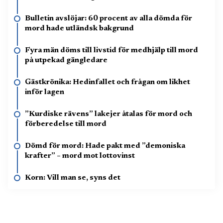
Bulletin avslöjar: 60 procent av alla dömda för
mord hade utländsk bakgrund
Fyra män döms till livstid för medhjälp till mord
på utpekad gängledare
Gästkrönika: Hedinfallet och frågan om likhet
inför lagen
”Kurdiske rävens” lakejer åtalas för mord och
förberedelse till mord
Dömd för mord: Hade pakt med ”demoniska
krafter” – mord mot lottovinst
Korn: Vill man se, syns det