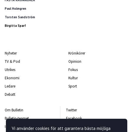
FASTA KRÖNIKÖRER
Paul Holmgren
Torsten Sandström
Birgitta Sparf
Nyheter
Krönikörer
TV & Pod
Opinion
Utrikes
Fokus
Ekonomi
Kultur
Ledare
Sport
Debatt
Om Bulletin
Twitter
Bulletin-teamet
Facebook
Integritetspolicy
Instagram
Vi använder cookies för att garantera bästa möjliga