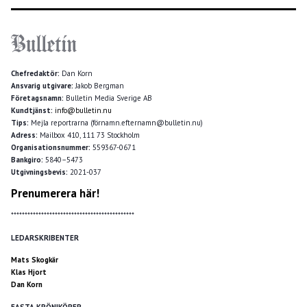
Chefredaktör:
Dan Korn
Ansvarig utgivare:
Jakob Bergman
Företagsnamn:
Bulletin Media Sverige AB
Kundtjänst:
info@bulletin.nu
Tips:
Mejla reportrarna (förnamn.efternamn@bulletin.nu)
Adress:
Mailbox 410, 111 73 Stockholm
Organisationsnummer:
559367-0671
Bankgiro:
5840–5473
Utgivningsbevis:
2021-037
Prenumerera här!
*********************************************
LEDARSKRIBENTER
Mats Skogkär
Klas Hjort
Dan Korn