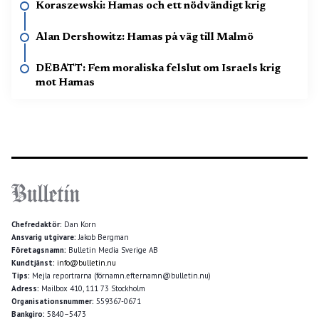
Koraszewski: Hamas och ett nödvändigt krig
Alan Dershowitz: Hamas på väg till Malmö
DEBATT: Fem moraliska felslut om Israels krig
mot Hamas
Chefredaktör:
Dan Korn
Ansvarig utgivare:
Jakob Bergman
Företagsnamn:
Bulletin Media Sverige AB
Kundtjänst:
info@bulletin.nu
Tips:
Mejla reportrarna (förnamn.efternamn@bulletin.nu)
Adress:
Mailbox 410, 111 73 Stockholm
Organisationsnummer:
559367-0671
Bankgiro:
5840–5473