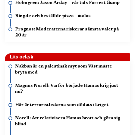
Holmgren: Jason Arday – vår tids Forrest Gump
Ringde och beställde pizza – åtalas
Prognos: Moderaterna riskerar sämsta valet på
20 år
Läs också
Nakban är en palestinsk myt som Väst måste
bryta med
Magnus Norell: Varför började Hamas krig just
nu?
Här är terroristledarna som dödats i kriget
Norell: Att relativisera Hamas brott och göra sig
blind