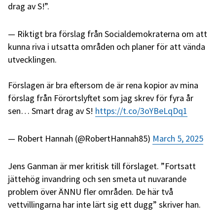
drag av S!”.
Riktigt bra förslag från Socialdemokraterna om att
kunna riva i utsatta områden och planer för att vända
utvecklingen.
Förslagen är bra eftersom de är rena kopior av mina
förslag från Förortslyftet som jag skrev för fyra år
sen… Smart drag av S!
https://t.co/3oYBeLqDq1
— Robert Hannah (@RobertHannah85)
March 5, 2025
Jens Ganman är mer kritisk till förslaget. ”Fortsatt
jättehög invandring och sen smeta ut nuvarande
problem över ÄNNU fler områden. De här två
vettvillingarna har inte lärt sig ett dugg” skriver han.