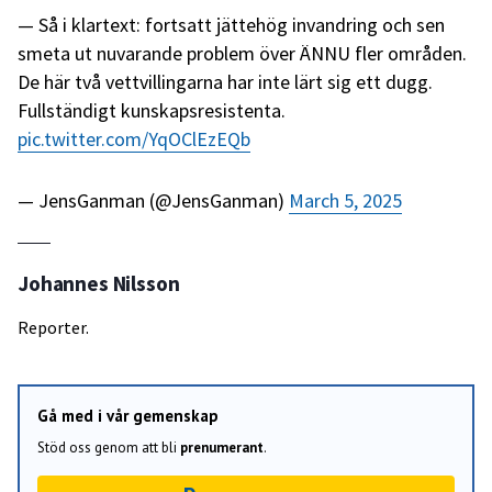
Så i klartext: fortsatt jättehög invandring och sen
smeta ut nuvarande problem över ÄNNU fler områden.
De här två vettvillingarna har inte lärt sig ett dugg.
Fullständigt kunskapsresistenta.
pic.twitter.com/YqOClEzEQb
— JensGanman (@JensGanman)
March 5, 2025
Johannes Nilsson
Reporter.
Gå med i vår gemenskap
Stöd oss genom att bli
prenumerant
.