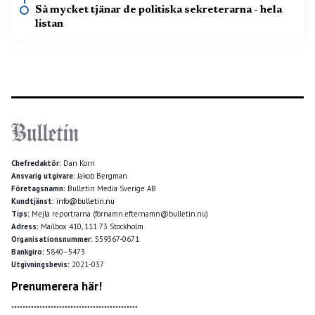
Så mycket tjänar de politiska sekreterarna - hela
listan
Chefredaktör:
Dan Korn
Ansvarig utgivare:
Jakob Bergman
Företagsnamn:
Bulletin Media Sverige AB
Kundtjänst:
info@bulletin.nu
Tips:
Mejla reportrarna (förnamn.efternamn@bulletin.nu)
Adress:
Mailbox 410, 111 73 Stockholm
Organisationsnummer:
559367-0671
Bankgiro:
5840–5473
Utgivningsbevis:
2021-037
Prenumerera här!
*********************************************