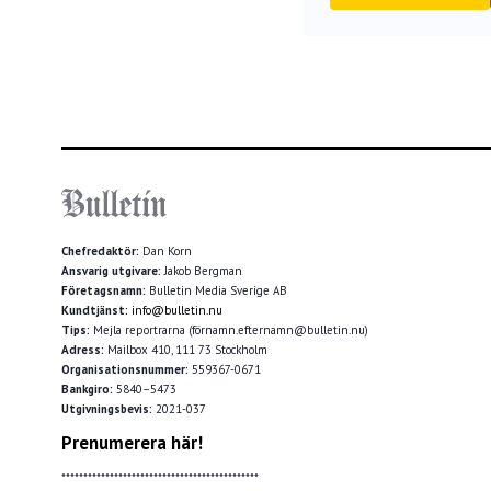
Chefredaktör:
Dan Korn
Ansvarig utgivare:
Jakob Bergman
Företagsnamn:
Bulletin Media Sverige AB
Kundtjänst:
info@bulletin.nu
Tips:
Mejla reportrarna (förnamn.efternamn@bulletin.nu)
Adress:
Mailbox 410, 111 73 Stockholm
Organisationsnummer:
559367-0671
Bankgiro:
5840–5473
Utgivningsbevis:
2021-037
Prenumerera här!
*********************************************