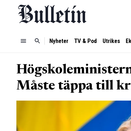
Nyheter
TV & Pod
Utrikes
E
Högskoleministern
Måste täppa till k