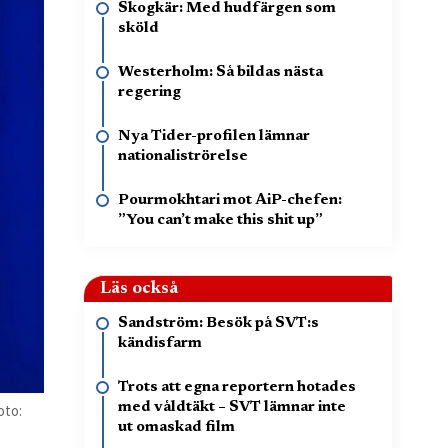
Skogkär: Med hudfärgen som
sköld
Westerholm: Så bildas nästa
regering
Nya Tider-profilen lämnar
nationaliströrelse
Pourmokhtari mot AiP-chefen:
”You can’t make this shit up”
Läs också
Sandström: Besök på SVT:s
kändisfarm
Trots att egna reportern hotades
med våldtäkt – SVT lämnar inte
oto:
ut omaskad film