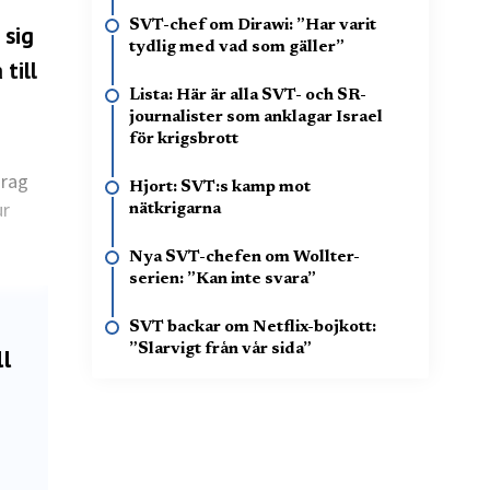
SVT-chef om Dirawi: ”Har varit
 sig
tydlig med vad som gäller”
till
Lista: Här är alla SVT- och SR-
journalister som anklagar Israel
för krigsbrott
drag
Hjort: SVT:s kamp mot
ur
nätkrigarna
Nya SVT-chefen om Wollter-
serien: ”Kan inte svara”
SVT backar om Netflix-bojkott:
”Slarvigt från vår sida”
ll