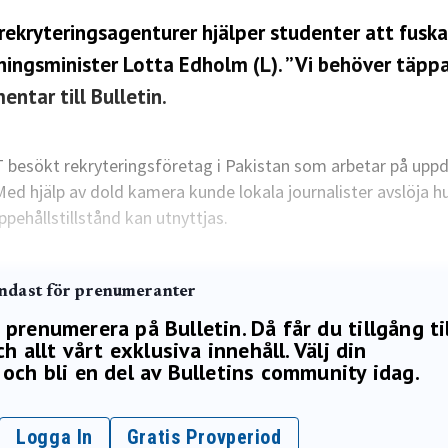
ekryteringsagenturer hjälper studenter att fuska
kningsminister Lotta Edholm (L). ”Vi behöver täppa 
entar till Bulletin.
T besökt rekryteringsföretag i Pakistan som arbetar på upp
Med hjälp av dold kamera kunde lokala journalister avslöja h
ehållstillstånd kan utnyttjas.
endast för prenumeranter
renumerera på Bulletin. Då får du tillgång ti
h allt vårt exklusiva innehåll. Välj din
och bli en del av Bulletins community idag.
Logga In
Gratis Provperiod