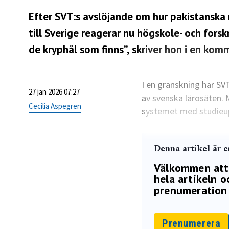
Efter
SVT:s avslöjande
om hur pakistanska r
till Sverige reagerar nu högskole- och fors
de kryphål som finns”, skriver hon i en komm
I en granskning har SV
27 jan 2026 07:27
av svenska lärosäten. 
Cecilia Aspegren
systemet med studieupp
Denna artikel är 
Välkommen att p
hela artikeln oc
prenumeration 
Prenumerera