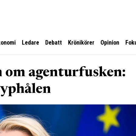
konomi
Ledare
Debatt
Krönikörer
Opinion
Fok
 om agenturfusken:
ryphålen