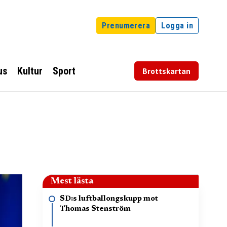
Prenumerera
Logga in
us
Kultur
Sport
Brottskartan
Mest lästa
SD:s luftballongskupp mot
Thomas Stenström