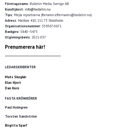
Företagsnamn:
Bulletin Media Sverige AB
Kundtjänst:
info@bulletin.nu
Tips:
Mejla reportrarna (förnamn.efternamn@bulletin.nu)
Adress:
Mailbox 410, 111 73 Stockholm
Organisationsnummer:
559367-0671
Bankgiro:
5840–5473
Utgivningsbevis:
2021-037
Prenumerera här!
*********************************************
LEDARSKRIBENTER
Mats Skogkär
Klas Hjort
Dan Korn
FASTA KRÖNIKÖRER
Paul Holmgren
Torsten Sandström
Birgitta Sparf