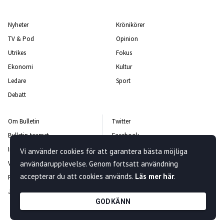
Nyheter
Krönikörer
TV & Pod
Opinion
Utrikes
Fokus
Ekonomi
Kultur
Ledare
Sport
Debatt
Om Bulletin
Twitter
Bulletin-teamet
Facebook
Integritetspolicy
Instagram
Vi använder cookies för att garantera bästa möjliga
Vanliga frågor och svar
användarupplevelse. Genom fortsatt användning
Kontakta oss
accepterar du att cookies används.
Läs mer här
.
Rättelsepolicy
Nyhetsbrev
Jobba hos oss
GODKÄNN