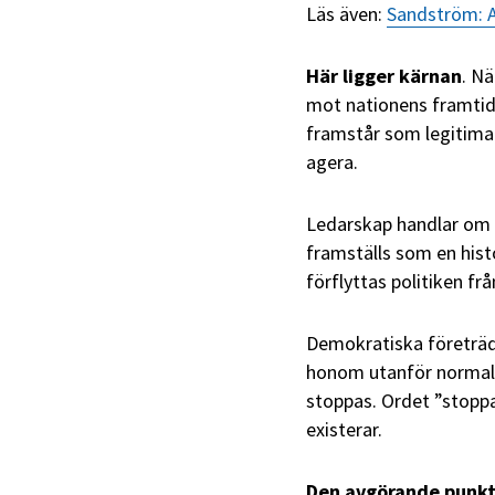
Läs även:
Sandström: A
Här ligger kärnan
. N
mot nationens framtid,
framstår som legitima.
agera.
Ledarskap handlar om 
framställs som en hist
förflyttas politiken fr
Demokratiska företräd
honom utanför normal
stoppas. Ordet ”stoppas
existerar.
Den avgörande punk