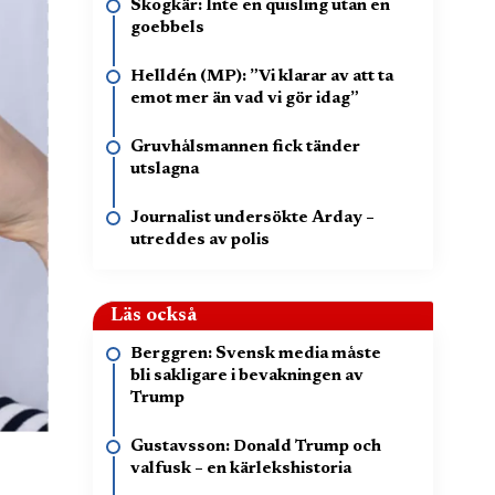
Skogkär: Inte en quisling utan en
goebbels
Helldén (MP): ”Vi klarar av att ta
emot mer än vad vi gör idag”
Gruvhålsmannen fick tänder
utslagna
Journalist undersökte Arday –
utreddes av polis
Läs också
Berggren: Svensk media måste
bli sakligare i bevakningen av
Trump
Gustavsson: Donald Trump och
valfusk – en kärlekshistoria