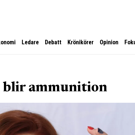
konomi
Ledare
Debatt
Krönikörer
Opinion
Fok
 blir ammunition