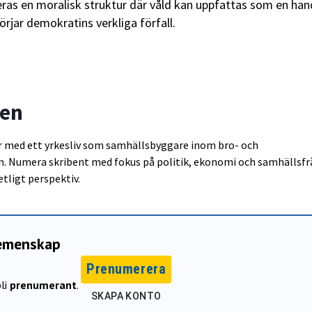
leras en moralisk struktur där våld kan uppfattas som en hand
örjar demokratins verkliga förfall.
ren
ör med ett yrkesliv som samhällsbyggare inom bro- och
. Numera skribent med fokus på politik, ekonomi och samhällsfr
etligt perspektiv.
gemenskap
Prenumerera
li
prenumerant
.
SKAPA KONTO