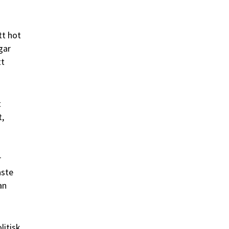
tt hot
gar
tt
t
t,
r
åste
an
litisk