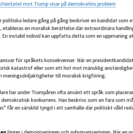
ttentatet mot Trump visar på demokratins problem
är politiska ledare gång på gång beskriver en kandidat som e
 etableras en moralisk berättelse där extraordinära handlin
 En instabil individ kan uppfatta detta som en uppmaning a
ansvar för språkets konsekvenser. När en presidentkandida
orisk katastrof eller som ett hot mot mänsklig anständighe
ån meningsskiljaktigheter till moralisk krigföring.
are har under Trumpåren ofta använt ett språk som placera
 demokratisk konkurrens. Han beskrivs som en fara som m
” får en särskild tyngd i ett samhälle där politiskt våld red
ten
ligger i demoniseringen och avhumaniseringen. När en po