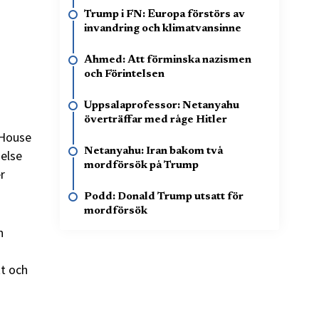
Trump i FN: Europa förstörs av
invandring och klimatvansinne
Ahmed: Att förminska nazismen
och Förintelsen
Uppsalaprofessor: Netanyahu
överträffar med råge Hitler
 House
Netanyahu: Iran bakom två
else
mordförsök på Trump
r
Podd: Donald Trump utsatt för
mordförsök
n
t och