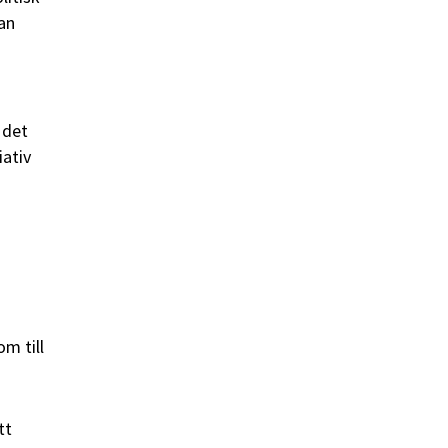
an
 det
iativ
m till
tt