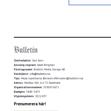
Chefredaktör:
Dan Korn
Ansvarig utgivare:
Jakob Bergman
Företagsnamn:
Bulletin Media Sverige AB
Kundtjänst:
info@bulletin.nu
Tips:
Mejla reportrarna (förnamn.efternamn@bulletin.nu)
Adress:
Mailbox 410, 111 73 Stockholm
Organisationsnummer:
559367-0671
Bankgiro:
5840–5473
Utgivningsbevis:
2021-037
Prenumerera här!