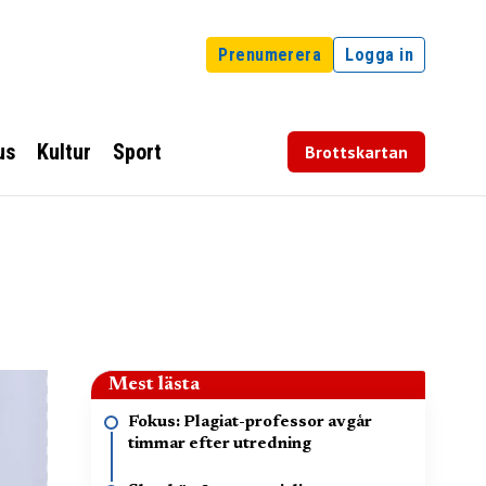
Prenumerera
Logga in
us
Kultur
Sport
Brottskartan
Mest lästa
Fokus: Plagiat-professor avgår
timmar efter utredning