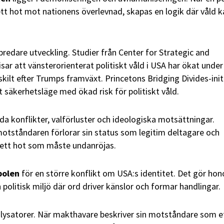
tt hot mot nationens överlevnad, skapas en logik där våld k
.
bredare utveckling. Studier från Center for Strategic and
isar att vänsterorienterat politiskt våld i USA har ökat under
kilt efter Trumps framväxt. Princetons Bridging Divides-init
t säkerhetsläge med ökad risk för politiskt våld.
da konflikter, valförluster och ideologiska motsättningar.
 motståndaren förlorar sin status som legitim deltagare och
 ett hot som måste undanröjas.
bolen
för en större konflikt om USA:s identitet. Det gör hono
n politisk miljö där ord driver känslor och formar handlingar.
lysatorer. När makthavare beskriver sin motståndare som e