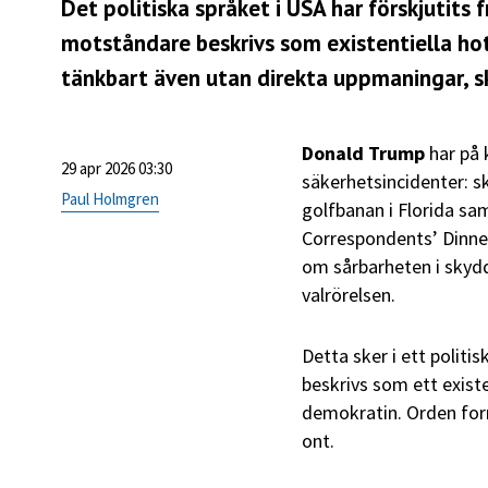
Det politiska språket i USA har förskjutits f
motståndare beskrivs som existentiella hot.
tänkbart även utan direkta uppmaningar, s
Donald Trump
har på k
29 apr 2026 03:30
säkerhetsincidenter: s
Paul Holmgren
golfbanan i Florida s
Correspondents’ Dinne
om sårbarheten i skydd
valrörelsen.
Detta sker i ett politi
beskrivs som ett existen
demokratin. Orden for
ont.