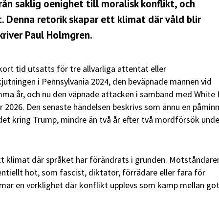
rån saklig oenighet till moralisk konflikt, och
 Denna retorik skapar ett klimat där våld blir
kriver Paul Holmgren.
ort tid utsatts för tre allvarliga attentat eller
kjutningen i Pennsylvania 2024, den beväpnade mannen vid
amma år, och nu den väpnade attacken i samband med White
r 2026. Den senaste händelsen beskrivs som ännu en påminn
et kring Trump, mindre än två år efter två mordförsök unde
skt klimat där språket har förändrats i grunden. Motståndare
tiellt hot, som fascist, diktator, förrädare eller fara för
mar en verklighet där konflikt upplevs som kamp mellan got