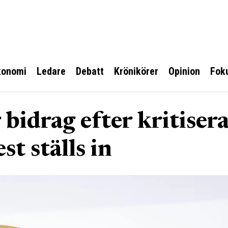
konomi
Ledare
Debatt
Krönikörer
Opinion
Fok
 bidrag efter kritiser
st ställs in