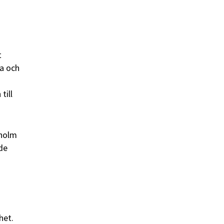
t
ka och
till
kholm
ade
het.