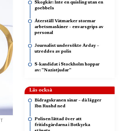
Skogkär: Inte en quisling utan en
goebbels
Återställ Våtmarker stormar
arbetsmaskiner – envarsgrips av
personal
Journalist undersökte Arday –
utreddes av polis
S-kandidat i Stockholm hoppar
av: ”Nazistjudar”
Läs också
Bidragskranen sinar – då lägger
Ibn Rushd ned
Polisen lättad över att
TT
fritidsgårdarna i Botkyrka
stängts