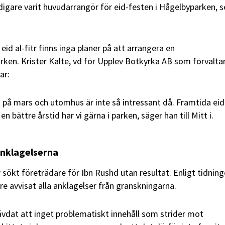
digare varit huvudarrangör för eid-festen i Hågelbyparken, 
eid al-fitr finns inga planer på att arrangera en
arken. Krister Kalte, vd för Upplev Botkyrka AB som förvalta
ar:
et på mars och utomhus är inte så intressant då. Framtida eid
n bättre årstid har vi gärna i parken, säger han till Mitt i.
anklagelserna
ar sökt företrädare för Ibn Rushd utan resultat. Enligt tidnin
re avvisat alla anklagelser från granskningarna.
vdat att inget problematiskt innehåll som strider mot