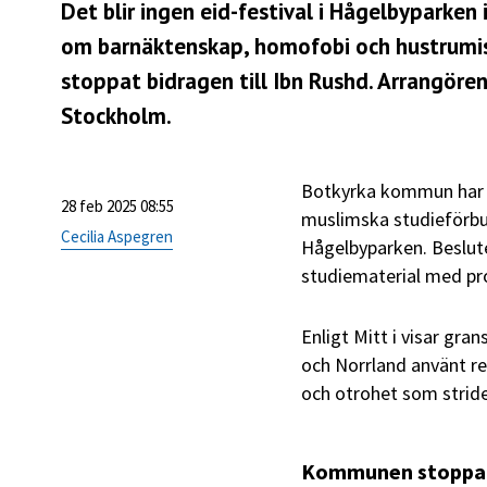
Det blir ingen eid-festival i Hågelbyparken i
om barnäktenskap, homofobi och hustrumis
stoppat bidragen till Ibn Rushd. Arrangör
Stockholm.
Botkyrka kommun har bes
28 feb 2025 08:55
muslimska studieförbun
Cecilia Aspegren
Hågelbyparken. Beslut
studiematerial med pro
Enligt Mitt i visar gr
och Norrland använt r
och otrohet som stride
Kommunen stoppar