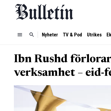
Nyheter
TV & Pod
Utrikes
E
Ibn Rushd förlorar
verksamhet – eid-fe