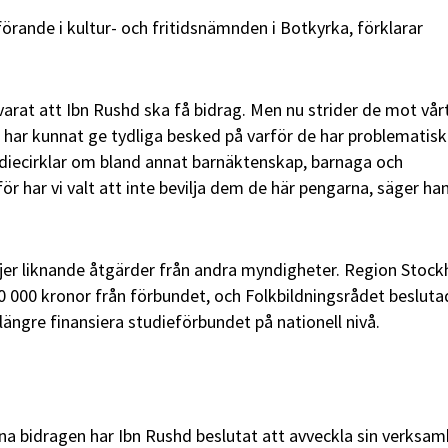
örande i kultur- och fritidsnämnden i Botkyrka, förklarar
varat att Ibn Rushd ska få bidrag. Men nu strider de mot vår
 har kunnat ge tydliga besked på varför de har problematis
diecirklar om bland annat barnäktenskap, barnaga och
r har vi valt att inte bevilja dem de här pengarna, säger han 
ljer liknande åtgärder från andra myndigheter. Region Stoc
600 000 kronor från förbundet, och Folkbildningsrådet beslut
 längre finansiera studieförbundet på nationell nivå.
na bidragen har Ibn Rushd beslutat att avveckla sin verksam