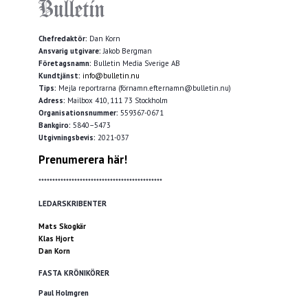
Chefredaktör:
Dan Korn
Ansvarig utgivare:
Jakob Bergman
Företagsnamn:
Bulletin Media Sverige AB
Kundtjänst:
info@bulletin.nu
Tips:
Mejla reportrarna (förnamn.efternamn@bulletin.nu)
Adress:
Mailbox 410, 111 73 Stockholm
Organisationsnummer:
559367-0671
Bankgiro:
5840–5473
Utgivningsbevis:
2021-037
Prenumerera här!
*********************************************
LEDARSKRIBENTER
Mats Skogkär
Klas Hjort
Dan Korn
FASTA KRÖNIKÖRER
Paul Holmgren