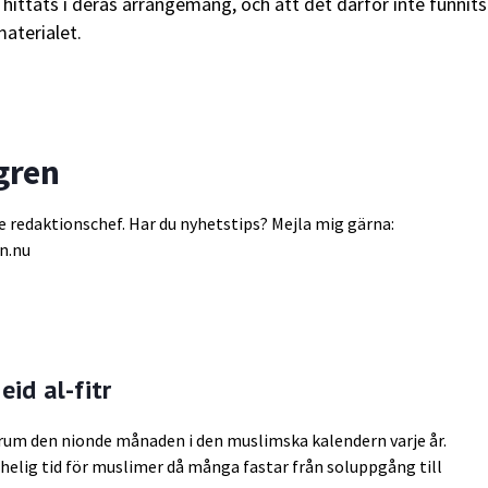
hittats i deras arrangemang, och att det därför inte funnits
materialet.
gren
e redaktionschef. Har du nyhetstips? Mejla mig gärna:
n.nu
id al-fitr
um den nionde månaden i den muslimska kalendern varje år.
elig tid för muslimer då många fastar från soluppgång till