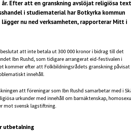
 år. Efter att en granskning avslöjat religiösa tex
shandel i studiematerial har Botkyrka kommun
en lägger nu ned verksamheten, rapporterar
Mitt i
lutat att inte betala ut 300 000 kronor i bidrag till det
det Ibn Rushd, som tidigare arrangerat eid-festivalen i
et kommer efter att Folkbildningsrådets granskning påvisat
blematiskt innehåll.
anskningen att föreningar som Ibn Rushd samarbetar med i S
eligiösa urkunder med innehåll om barnäktenskap, homosexu
r mot svensk lagstiftning.
 utbetalning