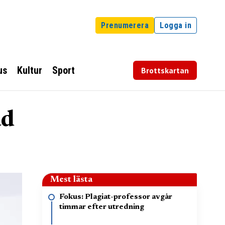
Prenumerera
Logga in
us
Kultur
Sport
Brottskartan
ad
Mest lästa
Fokus: Plagiat-professor avgår
timmar efter utredning