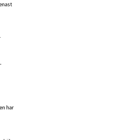
senast
r
-
gen har