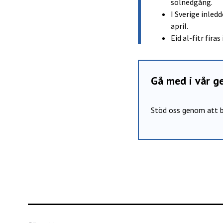
solnedgång.
I Sverige inled
april.
Eid al-fitr fir
Gå med i vår 
Stöd oss genom att b