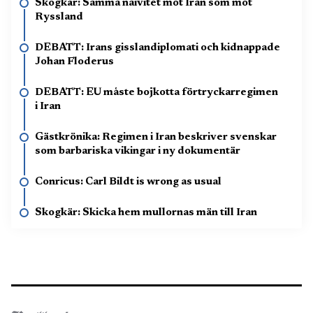
Skogkär: Samma naivitet mot Iran som mot
Ryssland
DEBATT: Irans gisslandiplomati och kidnappade
Johan Floderus
DEBATT: EU måste bojkotta förtryckarregimen
i Iran
Gästkrönika: Regimen i Iran beskriver svenskar
som barbariska vikingar i ny dokumentär
Conricus: Carl Bildt is wrong as usual
Skogkär: Skicka hem mullornas män till Iran