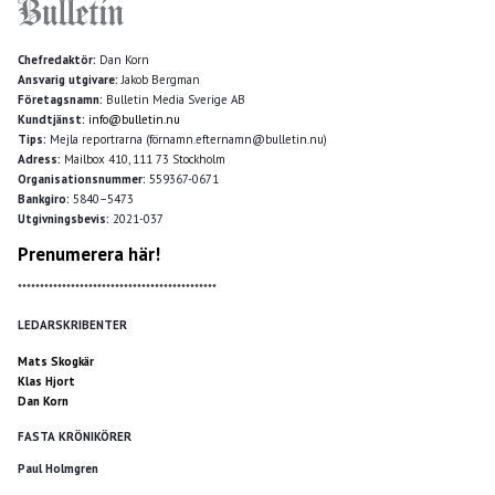
Chefredaktör:
Dan Korn
Ansvarig utgivare:
Jakob Bergman
Företagsnamn:
Bulletin Media Sverige AB
Kundtjänst:
info@bulletin.nu
Tips:
Mejla reportrarna (förnamn.efternamn@bulletin.nu)
Adress:
Mailbox 410, 111 73 Stockholm
Organisationsnummer:
559367-0671
Bankgiro:
5840–5473
Utgivningsbevis:
2021-037
Prenumerera här!
*********************************************
LEDARSKRIBENTER
Mats Skogkär
Klas Hjort
Dan Korn
FASTA KRÖNIKÖRER
Paul Holmgren