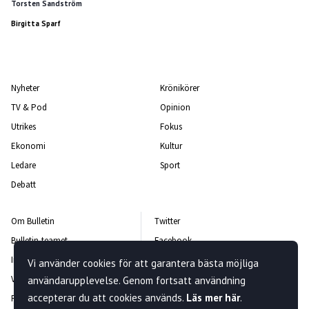
Torsten Sandström
Birgitta Sparf
Nyheter
Krönikörer
TV & Pod
Opinion
Utrikes
Fokus
Ekonomi
Kultur
Ledare
Sport
Debatt
Om Bulletin
Twitter
Bulletin-teamet
Facebook
Integritetspolicy
Instagram
Vi använder cookies för att garantera bästa möjliga
Vanliga frågor och svar
Kontakta oss
användarupplevelse. Genom fortsatt användning
accepterar du att cookies används.
Läs mer här
.
Rättelsepolicy
Nyhetsbrev