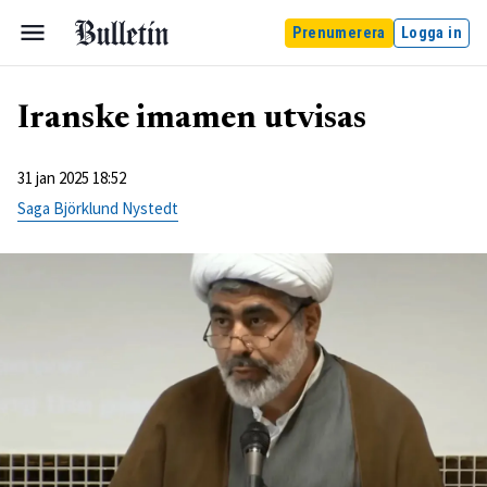
Prenumerera
Logga in
Iranske imamen utvisas
31 jan 2025 18:52
Saga Björklund Nystedt