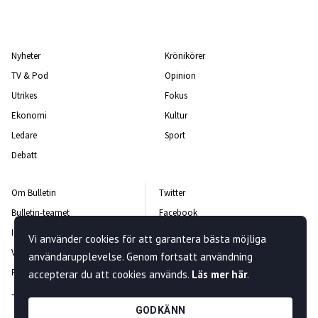
Nyheter
Krönikörer
TV & Pod
Opinion
Utrikes
Fokus
Ekonomi
Kultur
Ledare
Sport
Debatt
Om Bulletin
Twitter
Bulletin-teamet
Facebook
Integritetspolicy
Instagram
Vi använder cookies för att garantera bästa möjliga
Vanliga frågor och svar
Kontakta oss
användarupplevelse. Genom fortsatt användning
Rättelsepolicy
Nyhetsbrev
accepterar du att cookies används.
Läs mer här
.
Jobba hos oss
GODKÄNN