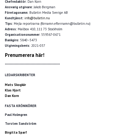
Chefredaktör:
Dan Korn
Ansvarig utgivare:
Jakob Bergman
Företagsnamn:
Bulletin Media Sverige AB
Kundtjänst:
info@bulletin.nu
Tips:
Mejla reportrarna (förnamn.efternamn@bulletin.nu)
Adress:
Mailbox 410, 111 73 Stockholm
Organisationsnummer:
559367-0671
Bankgiro:
5840–5473
Utgivningsbevis:
2021-037
Prenumerera här!
*********************************************
LEDARSKRIBENTER
Mats Skogkär
Klas Hjort
Dan Korn
FASTA KRÖNIKÖRER
Paul Holmgren
Torsten Sandström
Birgitta Sparf