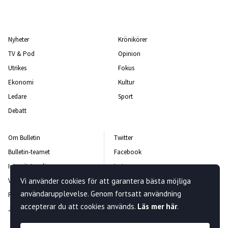
Nyheter
Krönikörer
TV & Pod
Opinion
Utrikes
Fokus
Ekonomi
Kultur
Ledare
Sport
Debatt
Om Bulletin
Twitter
Bulletin-teamet
Facebook
Integritetspolicy
Instagram
Vanliga frågor och svar
Vi använder cookies för att garantera bästa möjliga
Kontakta oss
användarupplevelse. Genom fortsatt användning
Rättelsepolicy
Nyhetsbrev
accepterar du att cookies används.
Läs mer här
.
Jobba hos oss