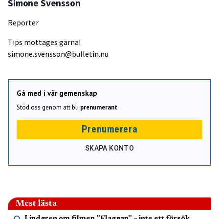
Simone Svensson
Reporter
Tips mottages gärna!
simone.svensson@bulletin.nu
Gå med i vår gemenskap
Stöd oss genom att bli
prenumerant
.
Prenumerera
SKAPA KONTO
Mest lästa
Lindgren om filmen ”Flaggan” – inte ett försök