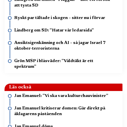
att tysta SD
Ryskt par tältade i skogen – sitter nu i förvar
Lindberg om SD: ”Hatar vår ledarsida”
Ansiktsigenkänning och AI – så jagar Israel 7
oktober-terroristerna
Grön MSP i blåsväder: ”Våldtäkt är ett
spektrum”
Läs också
Jan Emanuel: ”Vi ska vara kulturchauvinister”
Jan Emanuel kritiserar domen: Går direkt på
åklagarens påståenden
Jan Emanuel döms