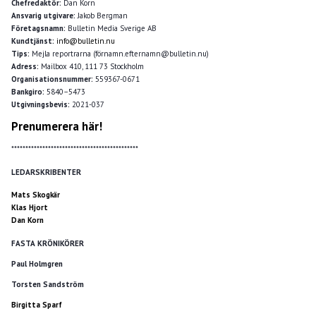
Chefredaktör:
Dan Korn
Ansvarig utgivare:
Jakob Bergman
Företagsnamn:
Bulletin Media Sverige AB
Kundtjänst:
info@bulletin.nu
Tips:
Mejla reportrarna (förnamn.efternamn@bulletin.nu)
Adress:
Mailbox 410, 111 73 Stockholm
Organisationsnummer:
559367-0671
Bankgiro:
5840–5473
Utgivningsbevis:
2021-037
Prenumerera här!
*********************************************
LEDARSKRIBENTER
Mats Skogkär
Klas Hjort
Dan Korn
FASTA KRÖNIKÖRER
Paul Holmgren
Torsten Sandström
Birgitta Sparf