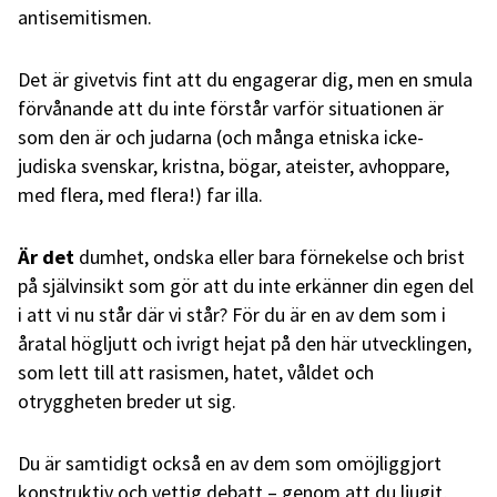
antisemitismen.
Det är givetvis fint att du engagerar dig, men en smula
förvånande att du inte förstår varför situationen är
som den är och judarna (och många etniska icke-
judiska svenskar, kristna, bögar, ateister, avhoppare,
med flera, med flera!) far illa.
Är det
dumhet, ondska eller bara förnekelse och brist
på självinsikt som gör att du inte erkänner din egen del
i att vi nu står där vi står? För du är en av dem som i
åratal högljutt och ivrigt hejat på den här utvecklingen,
som lett till att rasismen, hatet, våldet och
otryggheten breder ut sig.
Du är samtidigt också en av dem som omöjliggjort
konstruktiv och vettig debatt – genom att du ljugit,