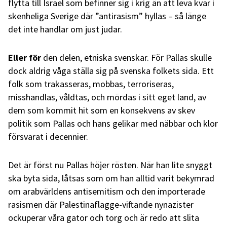
flytta till Israel som befinner sig i krig än att leva kvar i
skenheliga Sverige där ”antirasism” hyllas – så länge
det inte handlar om just judar.
Eller för
den delen, etniska svenskar. För Pallas skulle
dock aldrig våga ställa sig på svenska folkets sida. Ett
folk som trakasseras, mobbas, terroriseras,
misshandlas, våldtas, och mördas i sitt eget land, av
dem som kommit hit som en konsekvens av skev
politik som Pallas och hans gelikar med näbbar och klor
försvarat i decennier.
Det är först nu Pallas höjer rösten. När han lite snyggt
ska byta sida, låtsas som om han alltid varit bekymrad
om arabvärldens antisemitism och den importerade
rasismen där Palestinaflagge-viftande nynazister
ockuperar våra gator och torg och är redo att slita