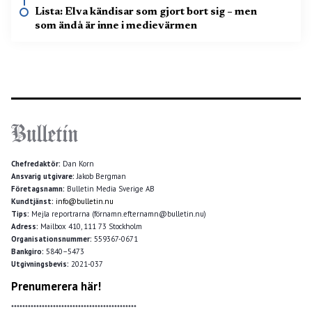
Lista: Elva kändisar som gjort bort sig – men
som ändå är inne i medievärmen
Chefredaktör:
Dan Korn
Ansvarig utgivare:
Jakob Bergman
Företagsnamn:
Bulletin Media Sverige AB
Kundtjänst:
info@bulletin.nu
Tips:
Mejla reportrarna (förnamn.efternamn@bulletin.nu)
Adress:
Mailbox 410, 111 73 Stockholm
Organisationsnummer:
559367-0671
Bankgiro:
5840–5473
Utgivningsbevis:
2021-037
Prenumerera här!
*********************************************