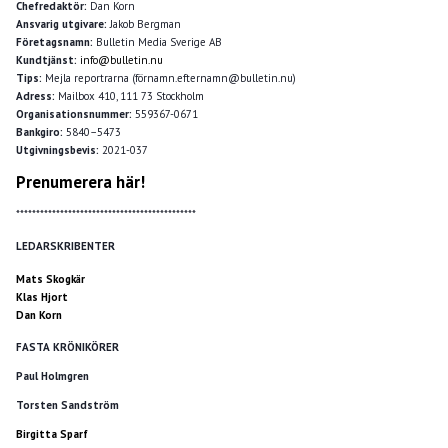
Chefredaktör:
Dan Korn
Ansvarig utgivare:
Jakob Bergman
Företagsnamn:
Bulletin Media Sverige AB
Kundtjänst:
info@bulletin.nu
Tips:
Mejla reportrarna (förnamn.efternamn@bulletin.nu)
Adress:
Mailbox 410, 111 73 Stockholm
Organisationsnummer:
559367-0671
Bankgiro:
5840–5473
Utgivningsbevis:
2021-037
Prenumerera här!
*********************************************
LEDARSKRIBENTER
Mats Skogkär
Klas Hjort
Dan Korn
FASTA KRÖNIKÖRER
Paul Holmgren
Torsten Sandström
Birgitta Sparf