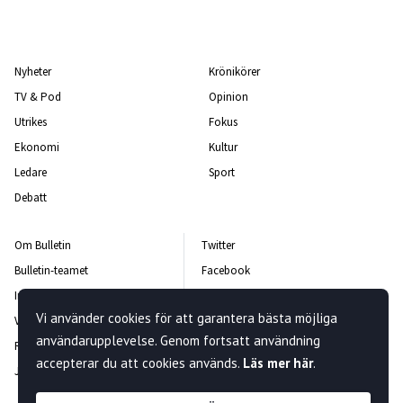
Nyheter
Krönikörer
TV & Pod
Opinion
Utrikes
Fokus
Ekonomi
Kultur
Ledare
Sport
Debatt
Om Bulletin
Twitter
Bulletin-teamet
Facebook
Integritetspolicy
Instagram
Vi använder cookies för att garantera bästa möjliga
Vanliga frågor och svar
Kontakta oss
användarupplevelse. Genom fortsatt användning
Rättelsepolicy
Nyhetsbrev
accepterar du att cookies används.
Läs mer här
.
Jobba hos oss