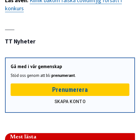
Läs även:
Klinik bakom falska covidintyg försatt i
konkurs
TT Nyheter
Gå med i vår gemenskap
Stöd oss genom att bli
prenumerant
.
Prenumerera
SKAPA KONTO
Mest lästa