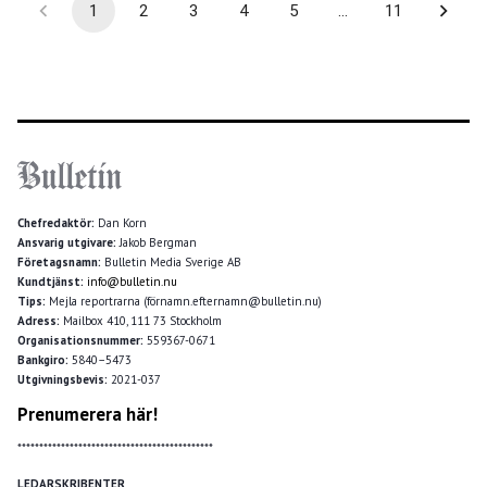
1
2
3
4
5
…
11
Chefredaktör:
Dan Korn
Ansvarig utgivare:
Jakob Bergman
Företagsnamn:
Bulletin Media Sverige AB
Kundtjänst:
info@bulletin.nu
Tips:
Mejla reportrarna (förnamn.efternamn@bulletin.nu)
Adress:
Mailbox 410, 111 73 Stockholm
Organisationsnummer:
559367-0671
Bankgiro:
5840–5473
Utgivningsbevis:
2021-037
Prenumerera här!
*********************************************
LEDARSKRIBENTER