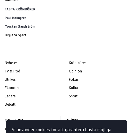
FASTA KRÖNIKÖRER
Paul Holmgren
Torsten Sandström
Birgitta Sparf
Nyheter
Krönikörer
TV & Pod
Opinion
Utrikes
Fokus
Ekonomi
Kultur
Ledare
Sport
Debatt
Om Bulletin
Twitter
Bulletin-teamet
Facebook
Vi använder cookies för att garantera bästa möjliga