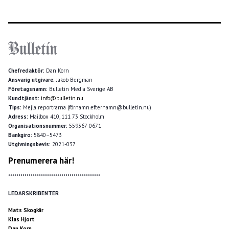
Chefredaktör:
Dan Korn
Ansvarig utgivare:
Jakob Bergman
Företagsnamn:
Bulletin Media Sverige AB
Kundtjänst:
info@bulletin.nu
Tips:
Mejla reportrarna (förnamn.efternamn@bulletin.nu)
Adress:
Mailbox 410, 111 73 Stockholm
Organisationsnummer:
559367-0671
Bankgiro:
5840–5473
Utgivningsbevis:
2021-037
Prenumerera här!
*********************************************
LEDARSKRIBENTER
Mats Skogkär
Klas Hjort
Dan Korn