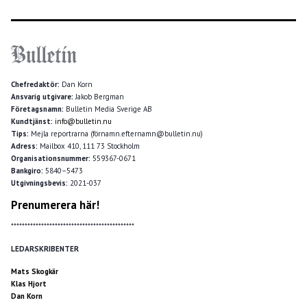
Chefredaktör:
Dan Korn
Ansvarig utgivare:
Jakob Bergman
Företagsnamn:
Bulletin Media Sverige AB
Kundtjänst:
info@bulletin.nu
Tips:
Mejla reportrarna (förnamn.efternamn@bulletin.nu)
Adress:
Mailbox 410, 111 73 Stockholm
Organisationsnummer:
559367-0671
Bankgiro:
5840–5473
Utgivningsbevis:
2021-037
Prenumerera här!
*********************************************
LEDARSKRIBENTER
Mats Skogkär
Klas Hjort
Dan Korn