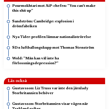
Pourmokhtari mot AiP-chefen: ”You can’t make
this shit up”
Sandström: Cambridge: explosion i
drömfabriken
Nya Tider-profilen lämnar nationaliströrelse
SD:s luftballongskupp mot Thomas Stenström
Wold: ”Män kan väl inte ha
förlossningsdepression?”
Läs också
Gustavsson: Liz Truss var inte den järnlady
Storbritannien behöver
Gustavsson: Storbritannien visar vägen när
Tyskland sviker