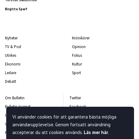
Torsten Sandström
Birgitta Sparf
Nyheter
Krönikörer
TV & Pod
Opinion
Utrikes
Fokus
Ekonomi
Kultur
Ledare
Sport
Debatt
Om Bulletin
Twitter
Bulletin-teamet
Facebook
Integritetspolicy
Instagram
Vi använder cookies för att garantera bästa möjliga
Vanliga frågor och svar
Kontakta oss
användarupplevelse. Genom fortsatt användning
accepterar du att cookies används.
Läs mer här
.
Rättelsepolicy
Nyhetsbrev