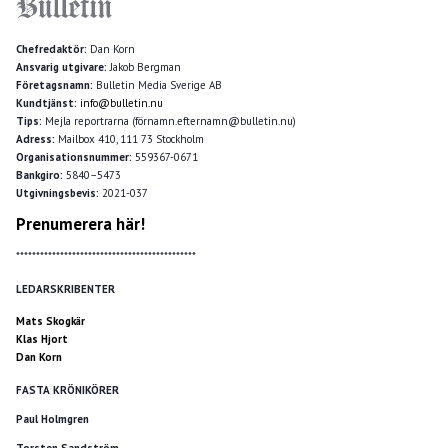
Chefredaktör:
Dan Korn
Ansvarig utgivare:
Jakob Bergman
Företagsnamn:
Bulletin Media Sverige AB
Kundtjänst:
info@bulletin.nu
Tips:
Mejla reportrarna (förnamn.efternamn@bulletin.nu)
Adress:
Mailbox 410, 111 73 Stockholm
Organisationsnummer:
559367-0671
Bankgiro:
5840–5473
Utgivningsbevis:
2021-037
Prenumerera här!
*********************************************
LEDARSKRIBENTER
Mats Skogkär
Klas Hjort
Dan Korn
FASTA KRÖNIKÖRER
Paul Holmgren