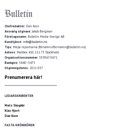
Chefredaktör:
Dan Korn
Ansvarig utgivare:
Jakob Bergman
Företagsnamn:
Bulletin Media Sverige AB
Kundtjänst:
info@bulletin.nu
Tips:
Mejla reportrarna (förnamn.efternamn@bulletin.nu)
Adress:
Mailbox 410, 111 73 Stockholm
Organisationsnummer:
559367-0671
Bankgiro:
5840–5473
Utgivningsbevis:
2021-037
Prenumerera här!
*********************************************
LEDARSKRIBENTER
Mats Skogkär
Klas Hjort
Dan Korn
FASTA KRÖNIKÖRER