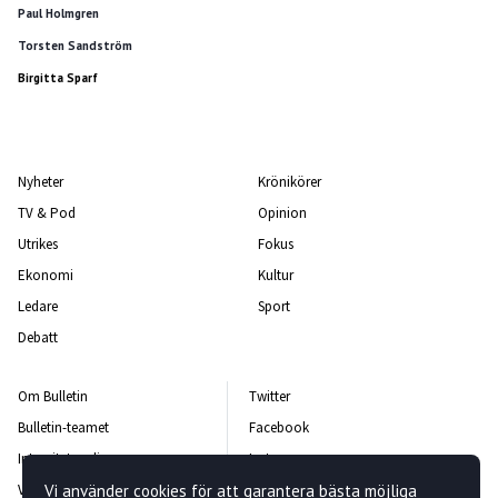
Paul Holmgren
Torsten Sandström
Birgitta Sparf
Nyheter
Krönikörer
TV & Pod
Opinion
Utrikes
Fokus
Ekonomi
Kultur
Ledare
Sport
Debatt
Om Bulletin
Twitter
Bulletin-teamet
Facebook
Integritetspolicy
Instagram
Vi använder cookies för att garantera bästa möjliga
Vanliga frågor och svar
Kontakta oss