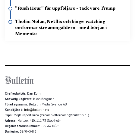
”Rush Hour” får uppföljare – tack vare Trump
Tholin: Nolan, Netflix och binge-watching
omformar streamingåldern – med början i
Memento
Chefredaktör:
Dan Korn
Ansvarig utgivare:
Jakob Bergman
Företagsnamn:
Bulletin Media Sverige AB
Kundtjänst:
info@bulletin.nu
Tips:
Mejla reportrarna (förnamn.efternamn@bulletin.nu)
Adress:
Mailbox 410, 111 73 Stockholm
Organisationsnummer:
559367-0671
Bankgiro:
5840–5473