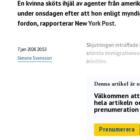
En kvinna sköts ihjäl av agenter från amer
under onsdagen efter att hon enligt myndi
fordon, rapporterar
New York Post.
Skjutningen inträffade
7 jan 2026 20:53
största immigrationso
Simone Svensson
inleddes.
Denna artikel är 
Välkommen att p
hela artikeln oc
prenumeration 
Prenumerera