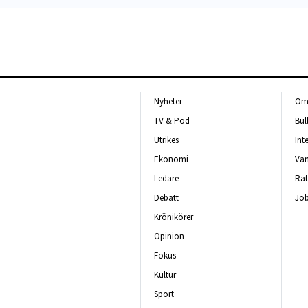
Nyheter
Om 
TV & Pod
Bul
Utrikes
Int
Ekonomi
Van
Ledare
Rät
Debatt
Job
Krönikörer
Opinion
Fokus
Kultur
Sport