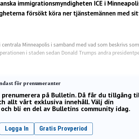
ikanska immigrationsmyndigheten ICE i Minneapoli
gheterna försökt köra ner tjänstemännen med sit
 i centrala Minneapolis i samband med vad som beskrivs so
perationen i staden sedan Donald Trumps andra presidentp
endast för prenumeranter
renumerera på Bulletin. Då får du tillgång ti
h allt vårt exklusiva innehåll. Välj din
och bli en del av Bulletins community idag.
Logga In
Gratis Provperiod