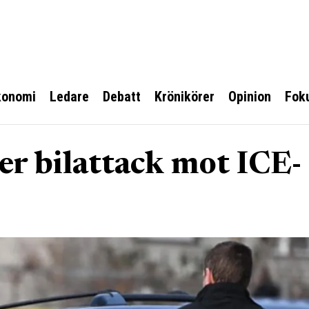
konomi
Ledare
Debatt
Krönikörer
Opinion
Fok
er bilattack mot ICE-