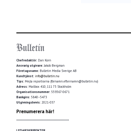
Chefredaktör:
Dan Korn
Ansvarig utgivare:
Jakob Bergman
Företagsnamn:
Bulletin Media Sverige AB
Kundtjänst:
info@bulletin.nu
Tips:
Mejla reportrarna (förnamn.efternamn@bulletin.nu)
Adress:
Mailbox 410, 111 73 Stockholm
Organisationsnummer:
559367-0671
Bankgiro:
5840–5473
Utgivningsbevis:
2021-037
Prenumerera här!
*********************************************
LEDARSKRIBENTER