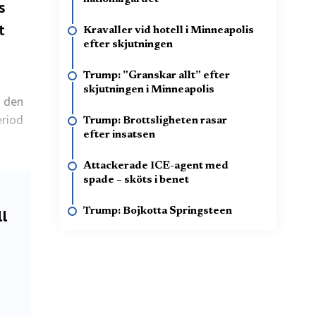
s
t
Kravaller vid hotell i Minneapolis
efter skjutningen
Trump: ”Granskar allt” efter
skjutningen i Minneapolis
m den
eriod
Trump: Brottsligheten rasar
efter insatsen
Attackerade ICE-agent med
spade – sköts i benet
ll
Trump: Bojkotta Springsteen