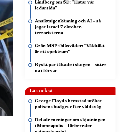
Lindberg om SD: ”Hatar vår
ledarsida”
Ansiktsigenkänning och AI – så
jagar Israel 7 oktober-
terroristerna
Grön MSP i blåsväder: ”Våldtäkt
är ett spektrum”
Ryskt par tältade i skogen – sitter
nu i förvar
Läs också
George Floyds hemstad utökar
polisens budget efter våldsvåg
Delade meningar om skjutningen
i Minneapolis – förbereder
nationalgardet