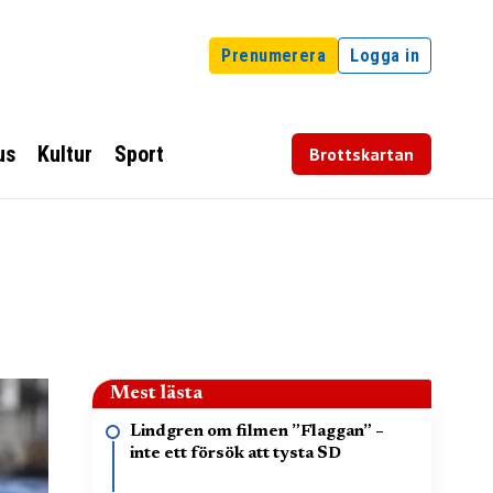
Prenumerera
Logga in
us
Kultur
Sport
Brottskartan
Mest lästa
Lindgren om filmen ”Flaggan” –
inte ett försök att tysta SD