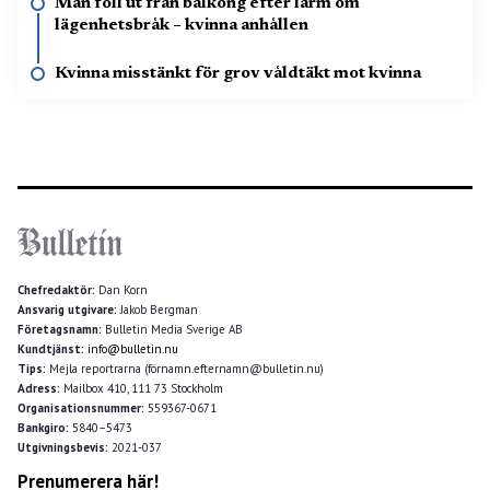
Man föll ut från balkong efter larm om
lägenhetsbråk – kvinna anhållen
Kvinna misstänkt för grov våldtäkt mot kvinna
Chefredaktör:
Dan Korn
Ansvarig utgivare:
Jakob Bergman
Företagsnamn:
Bulletin Media Sverige AB
Kundtjänst:
info@bulletin.nu
Tips:
Mejla reportrarna (förnamn.efternamn@bulletin.nu)
Adress:
Mailbox 410, 111 73 Stockholm
Organisationsnummer:
559367-0671
Bankgiro:
5840–5473
Utgivningsbevis:
2021-037
Prenumerera här!