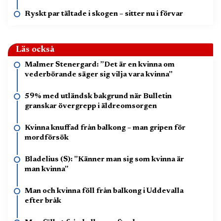
Ryskt par tältade i skogen – sitter nu i förvar
Läs också
Malmer Stenergard: ”Det är en kvinna om
vederbörande säger sig vilja vara kvinna”
59% med utländsk bakgrund när Bulletin
granskar övergrepp i äldreomsorgen
Kvinna knuffad från balkong – man gripen för
mordförsök
Bladelius (S): ”Känner man sig som kvinna är
man kvinna”
Man och kvinna föll från balkong i Uddevalla
efter bråk