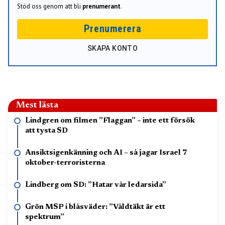
Stöd oss genom att bli
prenumerant
.
Prenumerera
SKAPA KONTO
Mest lästa
Lindgren om filmen ”Flaggan” – inte ett försök
att tysta SD
Ansiktsigenkänning och AI – så jagar Israel 7
oktober-terroristerna
Lindberg om SD: ”Hatar vår ledarsida”
Grön MSP i blåsväder: ”Våldtäkt är ett
spektrum”