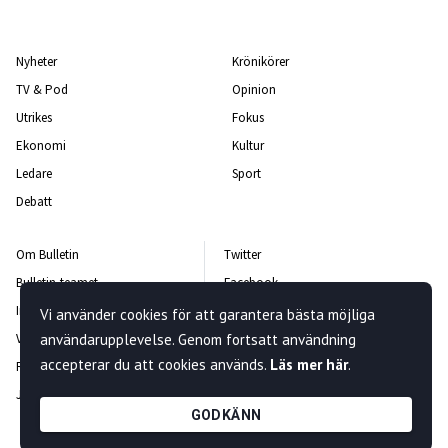
Nyheter
Krönikörer
TV & Pod
Opinion
Utrikes
Fokus
Ekonomi
Kultur
Ledare
Sport
Debatt
Om Bulletin
Twitter
Bulletin-teamet
Facebook
Integritetspolicy
Instagram
Vi använder cookies för att garantera bästa möjliga
användarupplevelse. Genom fortsatt användning
Vanliga frågor och svar
Kontakta oss
accepterar du att cookies används.
Läs mer här
.
Rättelsepolicy
Nyhetsbrev
Jobba hos oss
GODKÄNN