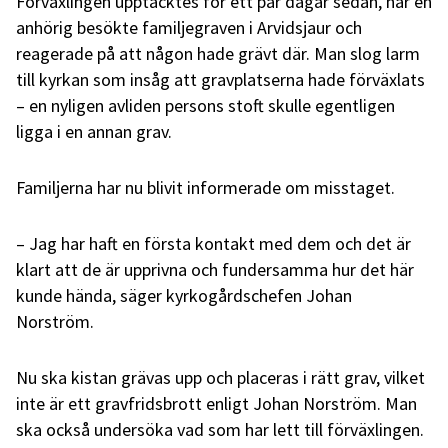
Förväxlingen upptäcktes för ett par dagar sedan, när en
anhörig besökte familjegraven i Arvidsjaur och
reagerade på att någon hade grävt där. Man slog larm
till kyrkan som insåg att gravplatserna hade förväxlats
– en nyligen avliden persons stoft skulle egentligen
ligga i en annan grav.
Familjerna har nu blivit informerade om misstaget.
– Jag har haft en första kontakt med dem och det är
klart att de är upprivna och fundersamma hur det här
kunde hända, säger kyrkogårdschefen Johan
Norström.
Nu ska kistan grävas upp och placeras i rätt grav, vilket
inte är ett gravfridsbrott enligt Johan Norström. Man
ska också undersöka vad som har lett till förväxlingen.