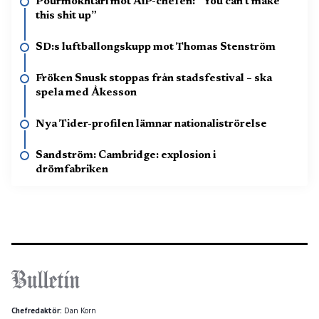
Pourmokhtari mot AiP-chefen: ”You can’t make
this shit up”
SD:s luftballongskupp mot Thomas Stenström
Fröken Snusk stoppas från stadsfestival – ska
spela med Åkesson
Nya Tider-profilen lämnar nationaliströrelse
Sandström: Cambridge: explosion i
drömfabriken
Chefredaktör:
Dan Korn