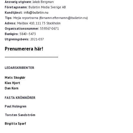
Ansvarig utgivare:
Jakob Bergman
Företagsnamn:
Bulletin Media Sverige AB
Kundtjänst:
info@bulletin.nu
Tips:
Mejla reportrarna (förnamn.efternamn@bulletin.nu)
Adress:
Mailbox 410, 111 73 Stockholm
Organisationsnummer:
559367-0671
Bankgiro:
5840–5473
Utgivningsbevis:
2021-037
Prenumerera här!
*********************************************
LEDARSKRIBENTER
Mats Skogkär
Klas Hjort
Dan Korn
FASTA KRÖNIKÖRER
Paul Holmgren
Torsten Sandström
Birgitta Sparf