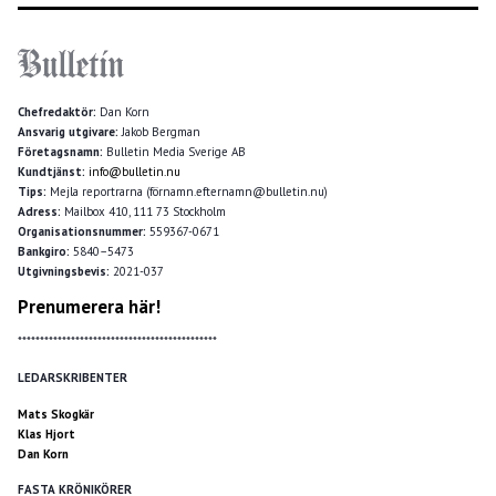
Chefredaktör:
Dan Korn
Ansvarig utgivare:
Jakob Bergman
Företagsnamn:
Bulletin Media Sverige AB
Kundtjänst:
info@bulletin.nu
Tips:
Mejla reportrarna (förnamn.efternamn@bulletin.nu)
Adress:
Mailbox 410, 111 73 Stockholm
Organisationsnummer:
559367-0671
Bankgiro:
5840–5473
Utgivningsbevis:
2021-037
Prenumerera här!
*********************************************
LEDARSKRIBENTER
Mats Skogkär
Klas Hjort
Dan Korn
FASTA KRÖNIKÖRER