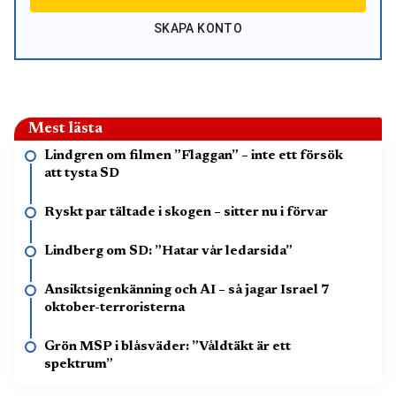
SKAPA KONTO
Mest lästa
Lindgren om filmen ”Flaggan” – inte ett försök
att tysta SD
Ryskt par tältade i skogen – sitter nu i förvar
Lindberg om SD: ”Hatar vår ledarsida”
Ansiktsigenkänning och AI – så jagar Israel 7
oktober-terroristerna
Grön MSP i blåsväder: ”Våldtäkt är ett
spektrum”