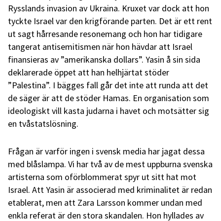
Rysslands invasion av Ukraina. Kruxet var dock att hon
tyckte Israel var den krigförande parten. Det är ett rent
ut sagt hårresande resonemang och hon har tidigare
tangerat antisemitismen när hon hävdar att Israel
finansieras av ”amerikanska dollars”. Yasin å sin sida
deklarerade öppet att han helhjärtat stöder
”Palestina”. I bägges fall går det inte att runda att det
de säger är att de stöder Hamas. En organisation som
ideologiskt vill kasta judarna i havet och motsätter sig
en tvåstatslösning.
Frågan är varför
ingen i svensk media har jagat dessa
med blåslampa. Vi har två av de mest uppburna svenska
artisterna som oförblommerat spyr ut sitt hat mot
Israel. Att Yasin är associerad med kriminalitet är redan
etablerat, men att Zara Larsson kommer undan med
enkla referat är den stora skandalen. Hon hyllades av