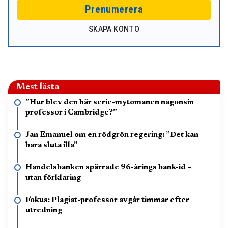
Prenumerera
SKAPA KONTO
Mest lästa
”Hur blev den här serie-mytomanen någonsin
professor i Cambridge?”
Jan Emanuel om en rödgrön regering: ”Det kan
bara sluta illa”
Handelsbanken spärrade 96-årings bank-id –
utan förklaring
Fokus: Plagiat-professor avgår timmar efter
utredning